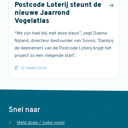
Postcode Loterij steunt de
nieuwe Jaarrond
Vogelatlas
“We zijn heel blij met deze steun”, zegt Dianne
Nijland, directeur-bestuurder van Sovon, ‘Dankzij
de deelnemers van de Postcode Loterij krijgt het
project zo een vliegende start’.
12 maart 2026
Voet
Snel naar
Meld dode / zieke vogel