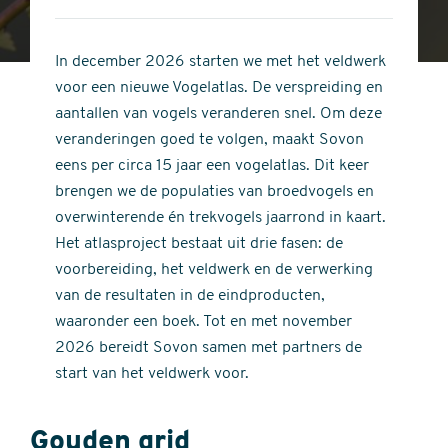
4
of
out
5
of
In december 2026 starten we met het veldwerk
stars
5
voor een nieuwe Vogelatlas. De verspreiding en
stars
aantallen van vogels veranderen snel. Om deze
veranderingen goed te volgen, maakt Sovon
eens per circa 15 jaar een vogelatlas. Dit keer
brengen we de populaties van broedvogels en
overwinterende én trekvogels jaarrond in kaart.
Het atlasproject bestaat uit drie fasen: de
voorbereiding, het veldwerk en de verwerking
van de resultaten in de eindproducten,
waaronder een boek. Tot en met november
2026 bereidt Sovon samen met partners de
start van het veldwerk voor.
Gouden grid