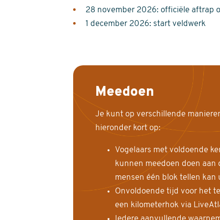
28 november 2026: officiële aftrap 
1 december 2026: start veldwerk
Meedoen
Je kunt op verschillende maniere
hieronder kort op:
Vogelaars met voldoende ke
kunnen meedoen doen aan de
mensen één blok tellen kan 
Onvoldoende tijd voor het te
een kilometerhok via LiveAt
Iedere aanvullende waarnem