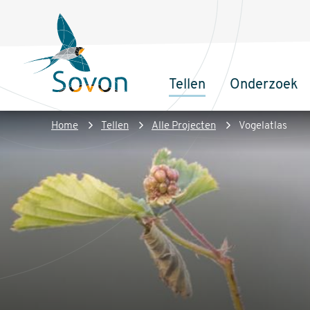
Overslaan
Secundair
en
menu
naar
de
Tellen
Onderzoek
inhoud
Sovon
Hoofdnaviga
gaan
Homepage
Kruimelpad
Home
Tellen
Alle Projecten
Vogelatlas