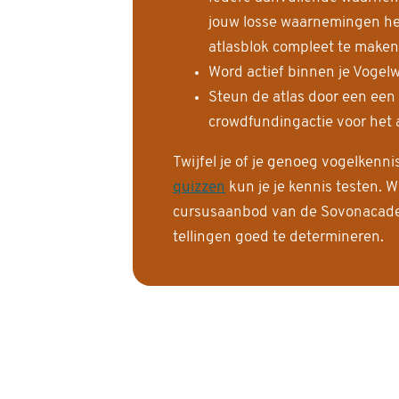
jouw losse waarnemingen help
atlasblok compleet te maken
Word actief binnen je Vogelw
Steun de atlas door een een
crowdfundingactie voor het a
Twijfel je of je genoeg vogelkenn
quizzen
kun je je kennis testen. W
cursusaanbod van de Sovonacadem
tellingen goed te determineren.