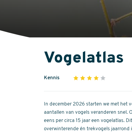
Vogelatlas
Kennis
1
2
3
4
5
4
out
of
In december 2026 starten we met het ve
5
aantallen van vogels veranderen snel.
stars
eens per circa 15 jaar een vogelatlas. 
overwinterende én trekvogels jaarrond in