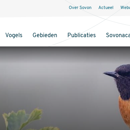
Over Sovon
Actueel
Webw
Vogels
Gebieden
Publicaties
Sovonac
tie