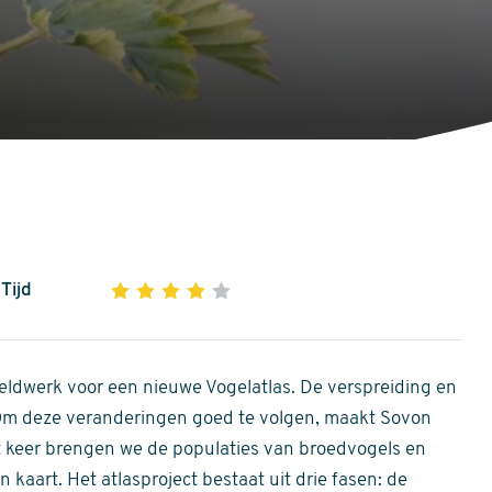
Tijd
1
2
3
4
5
4
out
of
ldwerk voor een nieuwe Vogelatlas. De verspreiding en
5
 Om deze veranderingen goed te volgen, maakt Sovon
stars
Dit keer brengen we de populaties van broedvogels en
 kaart. Het atlasproject bestaat uit drie fasen: de