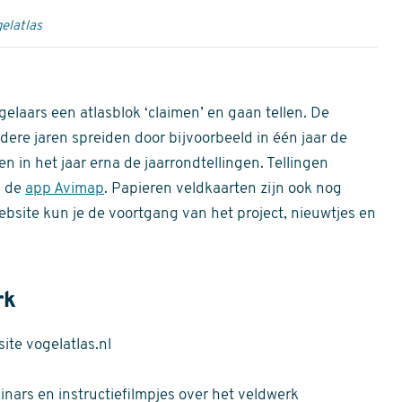
elatlas
gelaars een atlasblok ‘claimen’ en gaan tellen. De
dere jaren spreiden door bijvoorbeeld in één jaar de
n in het jaar erna de jaarrondtellingen. Tellingen
n de
app Avimap
. Papieren veldkaarten zijn ook nog
bsite kun je de voortgang van het project, nieuwtjes en
rk
te vogelatlas.nl
nars en instructiefilmpjes over het veldwerk