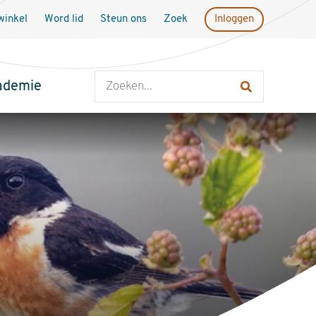
inkel
Word lid
Steun ons
Zoek
Inloggen
Zoeken
ademie