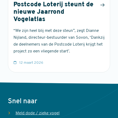
Postcode Loterij steunt de
nieuwe Jaarrond
Vogelatlas
“We zijn heel blij met deze steun”, zegt Dianne
Nijland, directeur-bestuurder van Sovon, ‘Dankzij
de deelnemers van de Postcode Loterij krijgt het
project zo een vliegende start’.
12 maart 2026
Voet
Snel naar
Meld dode / zieke vogel