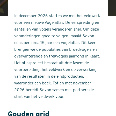
4
of
out
5
of
In december 2026 starten we met het veldwerk
stars
5
voor een nieuwe Vogelatlas. De verspreiding en
stars
aantallen van vogels veranderen snel. Om deze
veranderingen goed te volgen, maakt Sovon
eens per circa 15 jaar een vogelatlas. Dit keer
brengen we de populaties van broedvogels en
overwinterende én trekvogels jaarrond in kaart.
Het atlasproject bestaat uit drie fasen: de
voorbereiding, het veldwerk en de verwerking
van de resultaten in de eindproducten,
waaronder een boek. Tot en met november
2026 bereidt Sovon samen met partners de
start van het veldwerk voor.
Gouden grid