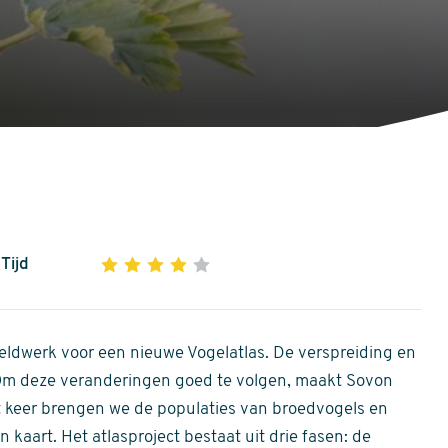
Tijd
1
2
3
4
5
4
out
of
ldwerk voor een nieuwe Vogelatlas. De verspreiding en
5
 Om deze veranderingen goed te volgen, maakt Sovon
stars
Dit keer brengen we de populaties van broedvogels en
 kaart. Het atlasproject bestaat uit drie fasen: de