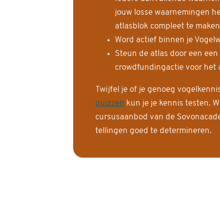
jouw losse waarnemingen help
atlasblok compleet te maken
Word actief binnen je Vogelw
Steun de atlas door een een
crowdfundingactie voor het a
Twijfel je of je genoeg vogelkenn
quizzen
kun je je kennis testen. W
cursusaanbod van de Sovonacadem
tellingen goed te determineren.