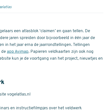
elatlas
gelaars een atlasblok ‘claimen’ en gaan tellen. De
dere jaren spreiden door bijvoorbeeld in één jaar de
n in het jaar erna de jaarrondtellingen. Tellingen
n de
app Avimap
. Papieren veldkaarten zijn ook nog
bsite kun je de voortgang van het project, nieuwtjes en
rk
te vogelatlas.nl
nars en instructiefilmpjes over het veldwerk