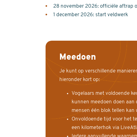
28 november 2026: officiële aftrap 
1 december 2026: start veldwerk
Meedoen
Je kunt op verschillende maniere
hieronder kort op:
Vogelaars met voldoende ke
kunnen meedoen doen aan de
mensen één blok tellen kan 
Onvoldoende tijd voor het te
een kilometerhok via LiveAt
Iedere aanvullende waarnem