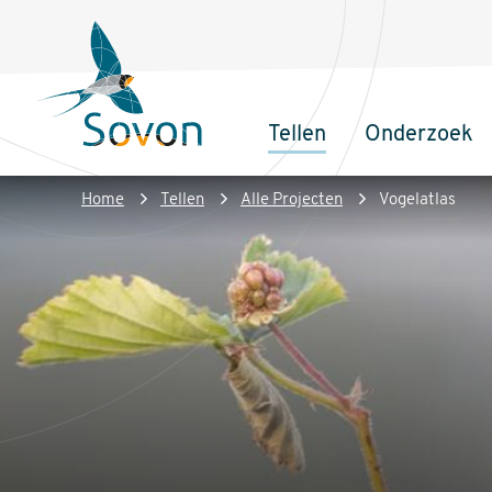
Overslaan
Secundair
en
menu
naar
de
Tellen
Onderzoek
inhoud
Sovon
Hoofdnaviga
gaan
Homepage
Kruimelpad
Home
Tellen
Alle Projecten
Vogelatlas