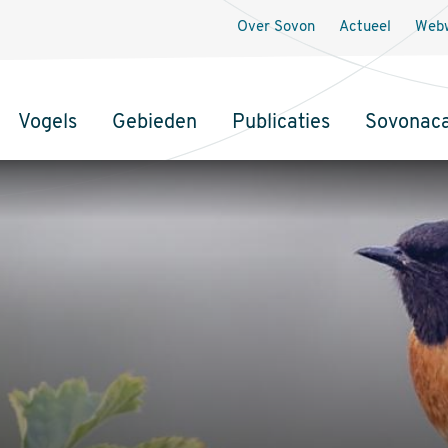
Over Sovon
Actueel
Webw
Vogels
Gebieden
Publicaties
Sovonac
tie