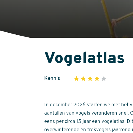
Vogelatlas
Kennis
1
2
3
4
5
4
out
of
In december 2026 starten we met het ve
5
aantallen van vogels veranderen snel.
stars
eens per circa 15 jaar een vogelatlas. 
overwinterende én trekvogels jaarrond in