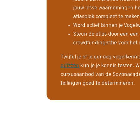
jouw losse waarnemingen help
atlasblok compleet te maken
Word actief binnen je Vogelw
Steun de atlas door een een
crowdfundingactie voor het a
Twijfel je of je genoeg vogelkenn
quizzen
kun je je kennis testen. W
cursusaanbod van de Sovonacadem
tellingen goed te determineren.