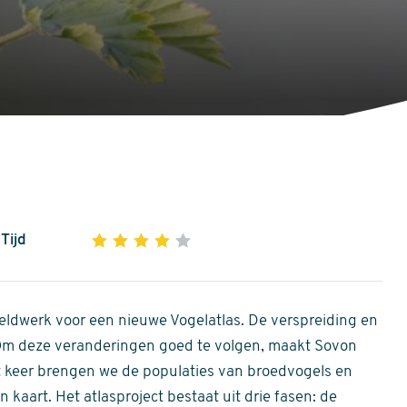
Tijd
1
2
3
4
5
4
out
of
ldwerk voor een nieuwe Vogelatlas. De verspreiding en
5
 Om deze veranderingen goed te volgen, maakt Sovon
stars
Dit keer brengen we de populaties van broedvogels en
 kaart. Het atlasproject bestaat uit drie fasen: de