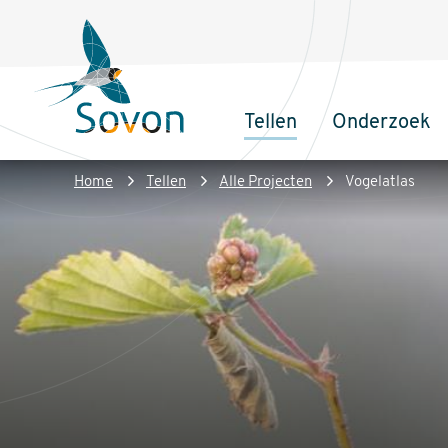
Overslaan
Secundair
en
menu
naar
de
Tellen
Onderzoek
inhoud
Sovon
Hoofdnaviga
gaan
Homepage
Kruimelpad
Home
Tellen
Alle Projecten
Vogelatlas