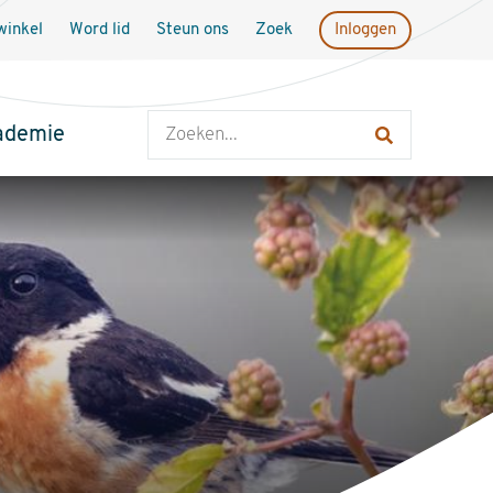
inkel
Word lid
Steun ons
Zoek
Inloggen
Zoeken
ademie