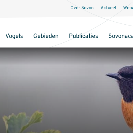
Over Sovon
Actueel
Webw
Vogels
Gebieden
Publicaties
Sovonac
tie