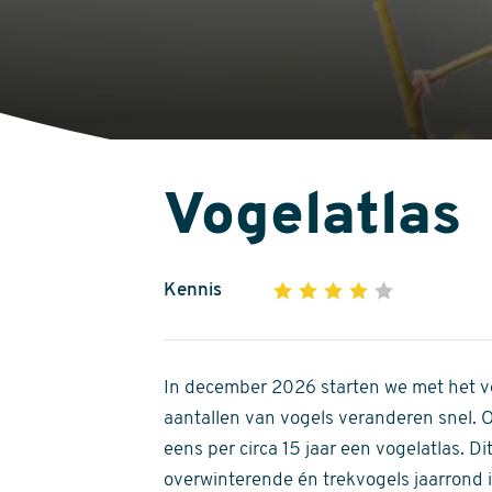
Vogelatlas
Kennis
1
2
3
4
5
4
out
of
In december 2026 starten we met het ve
5
aantallen van vogels veranderen snel.
stars
eens per circa 15 jaar een vogelatlas. 
overwinterende én trekvogels jaarrond in