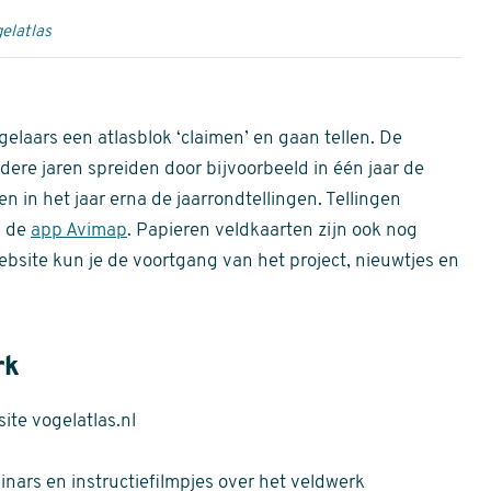
elatlas
gelaars een atlasblok ‘claimen’ en gaan tellen. De
dere jaren spreiden door bijvoorbeeld in één jaar de
n in het jaar erna de jaarrondtellingen. Tellingen
n de
app Avimap
. Papieren veldkaarten zijn ook nog
bsite kun je de voortgang van het project, nieuwtjes en
rk
te vogelatlas.nl
nars en instructiefilmpjes over het veldwerk