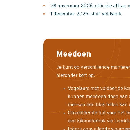
28 november 2026: officiële aftrap 
1 december 2026: start veldwerk
Meedoen
Je kunt op verschillende maniere
hieronder kort op:
Vogelaars met voldoende ke
kunnen meedoen doen aan de
mensen één blok tellen kan 
Onvoldoende tijd voor het te
een kilometerhok via LiveAt
Iedere aanvullende waarnem