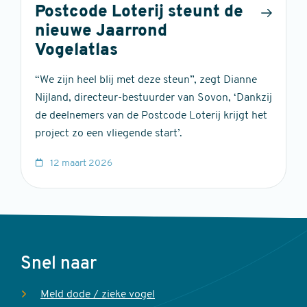
Postcode Loterij steunt de
nieuwe Jaarrond
Vogelatlas
“We zijn heel blij met deze steun”, zegt Dianne
Nijland, directeur-bestuurder van Sovon, ‘Dankzij
de deelnemers van de Postcode Loterij krijgt het
project zo een vliegende start’.
12 maart 2026
Voet
Snel naar
Meld dode / zieke vogel