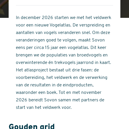
4
of
out
5
of
In december 2026 starten we met het veldwerk
stars
5
voor een nieuwe Vogelatlas. De verspreiding en
stars
aantallen van vogels veranderen snel. Om deze
veranderingen goed te volgen, maakt Sovon
eens per circa 15 jaar een vogelatlas. Dit keer
brengen we de populaties van broedvogels en
overwinterende én trekvogels jaarrond in kaart.
Het atlasproject bestaat uit drie fasen: de
voorbereiding, het veldwerk en de verwerking
van de resultaten in de eindproducten,
waaronder een boek. Tot en met november
2026 bereidt Sovon samen met partners de
start van het veldwerk voor.
Gouden grid