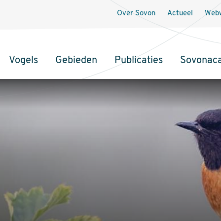
Over Sovon
Actueel
Webw
Vogels
Gebieden
Publicaties
Sovonac
tie