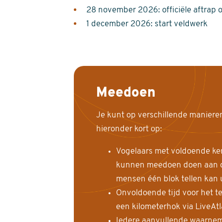
28 november 2026: officiële aftrap 
1 december 2026: start veldwerk
Meedoen
Je kunt op verschillende maniere
hieronder kort op:
Vogelaars met voldoende ke
kunnen meedoen doen aan de
mensen één blok tellen kan 
Onvoldoende tijd voor het te
een kilometerhok via LiveAt
Iedere aanvullende waarnem