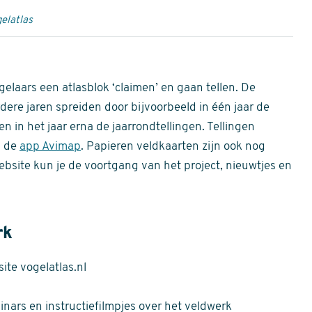
elatlas
gelaars een atlasblok ‘claimen’ en gaan tellen. De
dere jaren spreiden door bijvoorbeeld in één jaar de
n in het jaar erna de jaarrondtellingen. Tellingen
n de
app Avimap
. Papieren veldkaarten zijn ook nog
bsite kun je de voortgang van het project, nieuwtjes en
rk
te vogelatlas.nl
nars en instructiefilmpjes over het veldwerk