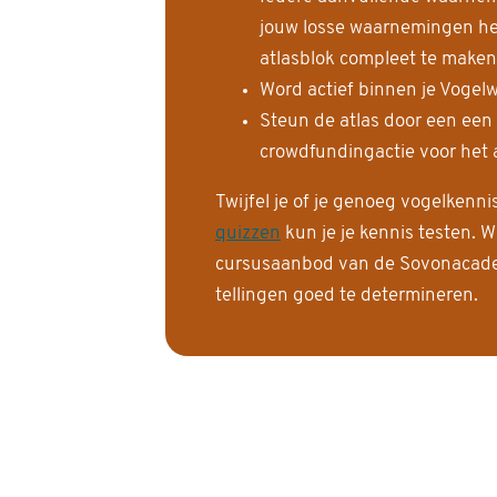
jouw losse waarnemingen help
atlasblok compleet te maken
Word actief binnen je Vogelw
Steun de atlas door een een
crowdfundingactie voor het a
Twijfel je of je genoeg vogelkenn
quizzen
kun je je kennis testen. W
cursusaanbod van de Sovonacadem
tellingen goed te determineren.