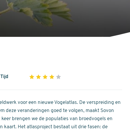
Tijd
1
2
3
4
5
4
out
of
ldwerk voor een nieuwe Vogelatlas. De verspreiding en
5
 Om deze veranderingen goed te volgen, maakt Sovon
stars
Dit keer brengen we de populaties van broedvogels en
 kaart. Het atlasproject bestaat uit drie fasen: de