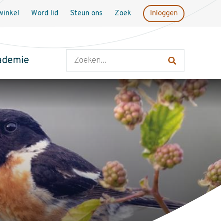
inkel
Word lid
Steun ons
Zoek
Inloggen
Zoeken
ademie