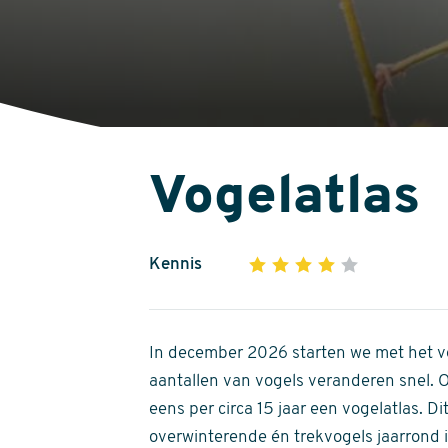
Vogelatlas
Kennis
1
2
3
4
5
4
out
of
In december 2026 starten we met het ve
5
aantallen van vogels veranderen snel.
stars
eens per circa 15 jaar een vogelatlas. 
overwinterende én trekvogels jaarrond in