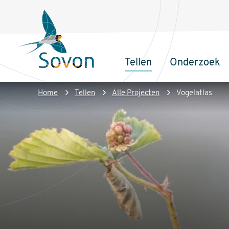
Overslaan
Secundair
en
menu
naar
de
Tellen
Onderzoek
inhoud
Sovon
Hoofdnaviga
gaan
Homepage
Kruimelpad
Home
Tellen
Alle Projecten
Vogelatlas