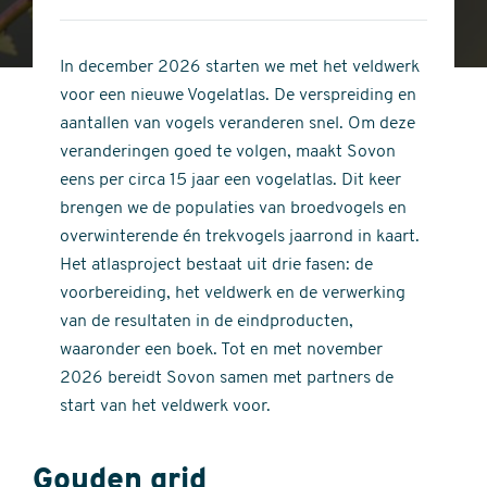
4
of
out
5
of
In december 2026 starten we met het veldwerk
stars
5
voor een nieuwe Vogelatlas. De verspreiding en
stars
aantallen van vogels veranderen snel. Om deze
veranderingen goed te volgen, maakt Sovon
eens per circa 15 jaar een vogelatlas. Dit keer
brengen we de populaties van broedvogels en
overwinterende én trekvogels jaarrond in kaart.
Het atlasproject bestaat uit drie fasen: de
voorbereiding, het veldwerk en de verwerking
van de resultaten in de eindproducten,
waaronder een boek. Tot en met november
2026 bereidt Sovon samen met partners de
start van het veldwerk voor.
Gouden grid