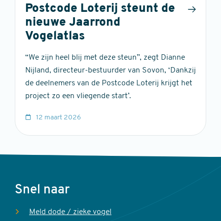
Postcode Loterij steunt de
nieuwe Jaarrond
Vogelatlas
“We zijn heel blij met deze steun”, zegt Dianne
Nijland, directeur-bestuurder van Sovon, ‘Dankzij
de deelnemers van de Postcode Loterij krijgt het
project zo een vliegende start’.
12 maart 2026
Voet
Snel naar
Meld dode / zieke vogel