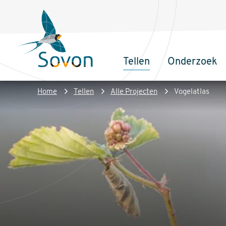
Overslaan
Secundair
en
menu
naar
de
Tellen
Onderzoek
inhoud
Sovon
Hoofdnaviga
gaan
Homepage
Kruimelpad
Home
Tellen
Alle Projecten
Vogelatlas