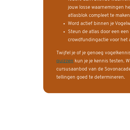
jouw losse waarnemingen help
atlasblok compleet te maken
Word actief binnen je Vogelw
Steun de atlas door een een
crowdfundingactie voor het a
Twijfel je of je genoeg vogelkenn
quizzen
kun je je kennis testen. W
cursusaanbod van de Sovonacadem
tellingen goed te determineren.