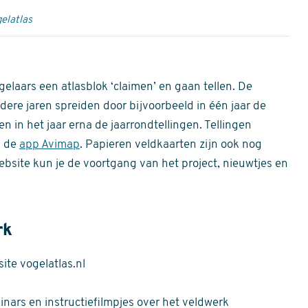
elatlas
gelaars een atlasblok ‘claimen’ en gaan tellen. De
dere jaren spreiden door bijvoorbeeld in één jaar de
n in het jaar erna de jaarrondtellingen. Tellingen
n de
app Avimap
. Papieren veldkaarten zijn ook nog
bsite kun je de voortgang van het project, nieuwtjes en
rk
te vogelatlas.nl
nars en instructiefilmpjes over het veldwerk