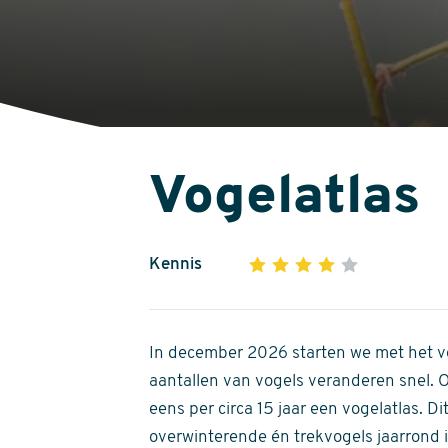
Vogelatlas
Kennis
1
2
3
4
5
4
out
of
In december 2026 starten we met het ve
5
aantallen van vogels veranderen snel.
stars
eens per circa 15 jaar een vogelatlas. 
overwinterende én trekvogels jaarrond in