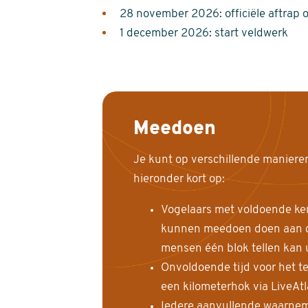
28 november 2026: officiële aftrap 
1 december 2026: start veldwerk
Meedoen
Je kunt op verschillende maniere
hieronder kort op:
Vogelaars met voldoende ke
kunnen meedoen doen aan de
mensen één blok tellen kan 
Onvoldoende tijd voor het te
een kilometerhok via LiveAt
Iedere aanvullende waarnem