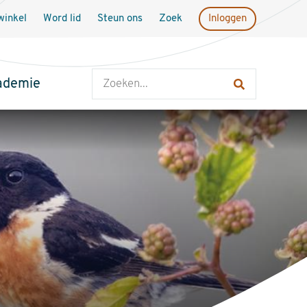
inkel
Word lid
Steun ons
Zoek
Inloggen
Zoeken
ademie