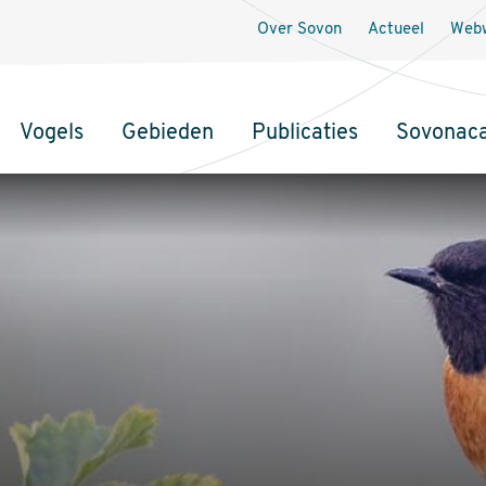
Over Sovon
Actueel
Webw
Vogels
Gebieden
Publicaties
Sovonac
tie