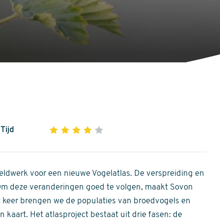
Tijd
1
2
3
4
5
4
out
of
ldwerk voor een nieuwe Vogelatlas. De verspreiding en
5
 Om deze veranderingen goed te volgen, maakt Sovon
stars
Dit keer brengen we de populaties van broedvogels en
 kaart. Het atlasproject bestaat uit drie fasen: de