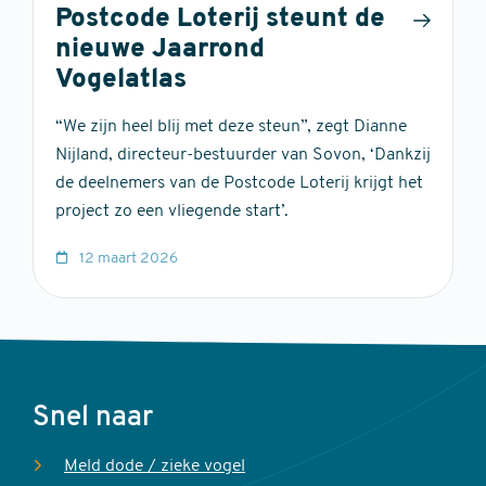
Postcode Loterij steunt de
nieuwe Jaarrond
Vogelatlas
“We zijn heel blij met deze steun”, zegt Dianne
Nijland, directeur-bestuurder van Sovon, ‘Dankzij
de deelnemers van de Postcode Loterij krijgt het
project zo een vliegende start’.
12 maart 2026
Voet
Snel naar
Meld dode / zieke vogel