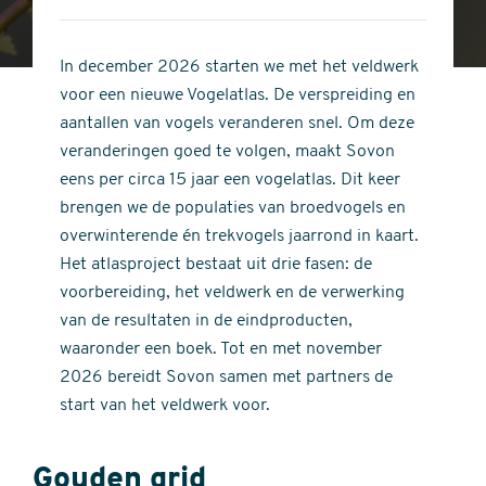
4
of
out
5
of
In december 2026 starten we met het veldwerk
stars
5
voor een nieuwe Vogelatlas. De verspreiding en
stars
aantallen van vogels veranderen snel. Om deze
veranderingen goed te volgen, maakt Sovon
eens per circa 15 jaar een vogelatlas. Dit keer
brengen we de populaties van broedvogels en
overwinterende én trekvogels jaarrond in kaart.
Het atlasproject bestaat uit drie fasen: de
voorbereiding, het veldwerk en de verwerking
van de resultaten in de eindproducten,
waaronder een boek. Tot en met november
2026 bereidt Sovon samen met partners de
start van het veldwerk voor.
Gouden grid