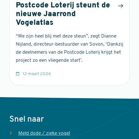
Postcode Loterij steunt de
nieuwe Jaarrond
Vogelatlas
“We zijn heel blij met deze steun”, zegt Dianne
Nijland, directeur-bestuurder van Sovon, ‘Dankzij
de deelnemers van de Postcode Loterij krijgt het
project zo een vliegende start’.
12 maart 2026
Voet
Snel naar
Meld dode / zieke vogel