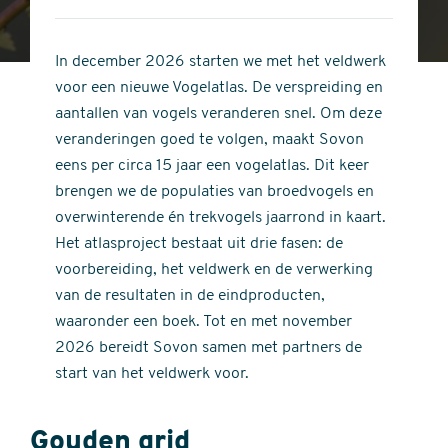
4
of
out
5
of
In december 2026 starten we met het veldwerk
stars
5
voor een nieuwe Vogelatlas. De verspreiding en
stars
aantallen van vogels veranderen snel. Om deze
veranderingen goed te volgen, maakt Sovon
eens per circa 15 jaar een vogelatlas. Dit keer
brengen we de populaties van broedvogels en
overwinterende én trekvogels jaarrond in kaart.
Het atlasproject bestaat uit drie fasen: de
voorbereiding, het veldwerk en de verwerking
van de resultaten in de eindproducten,
waaronder een boek. Tot en met november
2026 bereidt Sovon samen met partners de
start van het veldwerk voor.
Gouden grid