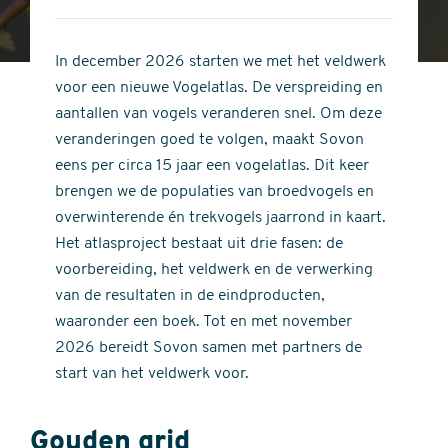
4
of
out
5
of
In december 2026 starten we met het veldwerk
stars
5
voor een nieuwe Vogelatlas. De verspreiding en
stars
aantallen van vogels veranderen snel. Om deze
veranderingen goed te volgen, maakt Sovon
eens per circa 15 jaar een vogelatlas. Dit keer
brengen we de populaties van broedvogels en
overwinterende én trekvogels jaarrond in kaart.
Het atlasproject bestaat uit drie fasen: de
voorbereiding, het veldwerk en de verwerking
van de resultaten in de eindproducten,
waaronder een boek. Tot en met november
2026 bereidt Sovon samen met partners de
start van het veldwerk voor.
Gouden grid