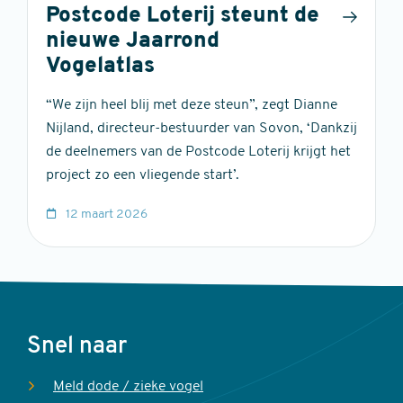
Postcode Loterij steunt de
nieuwe Jaarrond
Vogelatlas
“We zijn heel blij met deze steun”, zegt Dianne
Nijland, directeur-bestuurder van Sovon, ‘Dankzij
de deelnemers van de Postcode Loterij krijgt het
project zo een vliegende start’.
12 maart 2026
Voet
Snel naar
Meld dode / zieke vogel