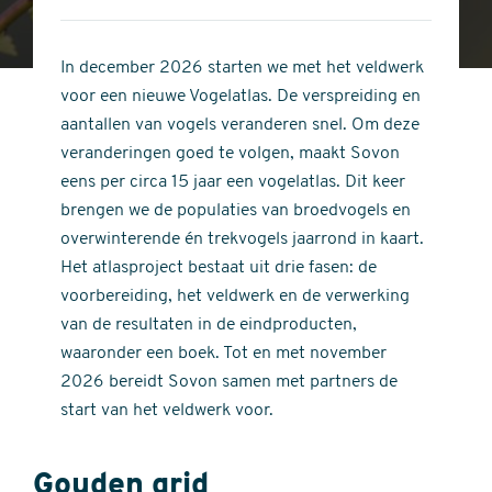
4
of
out
5
of
In december 2026 starten we met het veldwerk
stars
5
voor een nieuwe Vogelatlas. De verspreiding en
stars
aantallen van vogels veranderen snel. Om deze
veranderingen goed te volgen, maakt Sovon
eens per circa 15 jaar een vogelatlas. Dit keer
brengen we de populaties van broedvogels en
overwinterende én trekvogels jaarrond in kaart.
Het atlasproject bestaat uit drie fasen: de
voorbereiding, het veldwerk en de verwerking
van de resultaten in de eindproducten,
waaronder een boek. Tot en met november
2026 bereidt Sovon samen met partners de
start van het veldwerk voor.
Gouden grid