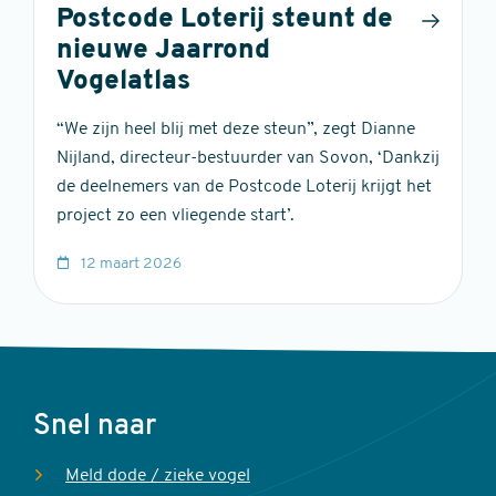
Postcode Loterij steunt de
nieuwe Jaarrond
Vogelatlas
“We zijn heel blij met deze steun”, zegt Dianne
Nijland, directeur-bestuurder van Sovon, ‘Dankzij
de deelnemers van de Postcode Loterij krijgt het
project zo een vliegende start’.
12 maart 2026
Voet
Snel naar
Meld dode / zieke vogel