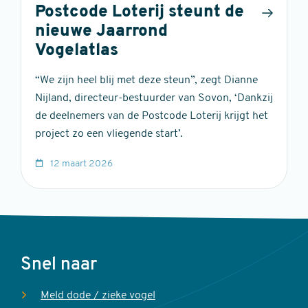
Postcode Loterij steunt de
nieuwe Jaarrond
Vogelatlas
“We zijn heel blij met deze steun”, zegt Dianne
Nijland, directeur-bestuurder van Sovon, ‘Dankzij
de deelnemers van de Postcode Loterij krijgt het
project zo een vliegende start’.
12 maart 2026
Voet
Snel naar
Meld dode / zieke vogel