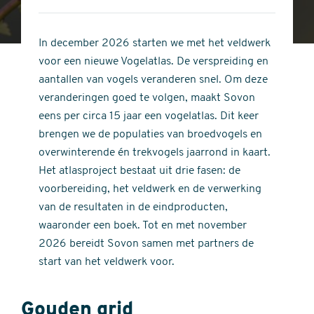
4
of
out
5
of
In december 2026 starten we met het veldwerk
stars
5
voor een nieuwe Vogelatlas. De verspreiding en
stars
aantallen van vogels veranderen snel. Om deze
veranderingen goed te volgen, maakt Sovon
eens per circa 15 jaar een vogelatlas. Dit keer
brengen we de populaties van broedvogels en
overwinterende én trekvogels jaarrond in kaart.
Het atlasproject bestaat uit drie fasen: de
voorbereiding, het veldwerk en de verwerking
van de resultaten in de eindproducten,
waaronder een boek. Tot en met november
2026 bereidt Sovon samen met partners de
start van het veldwerk voor.
Gouden grid