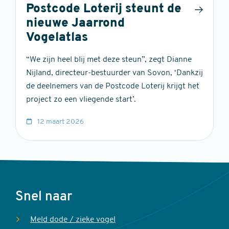
Postcode Loterij steunt de
nieuwe Jaarrond
Vogelatlas
“We zijn heel blij met deze steun”, zegt Dianne
Nijland, directeur-bestuurder van Sovon, ‘Dankzij
de deelnemers van de Postcode Loterij krijgt het
project zo een vliegende start’.
12 maart 2026
Voet
Snel naar
Meld dode / zieke vogel