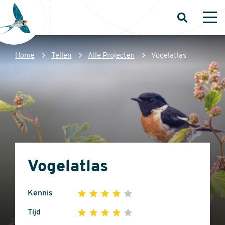
Overslaan
en
Open
Op
zoeken
me
naar
de
Kruimelpad
Home
Tellen
Alle Projecten
Vogelatlas
inhoud
Sovon
gaan
Homepage
Vogelatlas
Kennis
1
2
3
4
5
4
Tijd
1
2
3
4
5
out