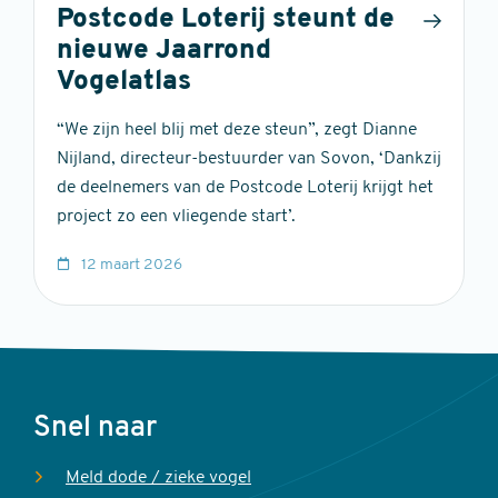
Postcode Loterij steunt de
nieuwe Jaarrond
Vogelatlas
“We zijn heel blij met deze steun”, zegt Dianne
Nijland, directeur-bestuurder van Sovon, ‘Dankzij
de deelnemers van de Postcode Loterij krijgt het
project zo een vliegende start’.
12 maart 2026
Voet
Snel naar
Meld dode / zieke vogel