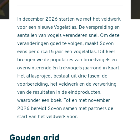
4
of
out
5
of
In december 2026 starten we met het veldwerk
stars
5
voor een nieuwe Vogelatlas. De verspreiding en
stars
aantallen van vogels veranderen snel. Om deze
veranderingen goed te volgen, maakt Sovon
eens per circa 15 jaar een vogelatlas. Dit keer
brengen we de populaties van broedvogels en
overwinterende én trekvogels jaarrond in kaart.
Het atlasproject bestaat uit drie fasen: de
voorbereiding, het veldwerk en de verwerking
van de resultaten in de eindproducten,
waaronder een boek. Tot en met november
2026 bereidt Sovon samen met partners de
start van het veldwerk voor.
Gouden grid