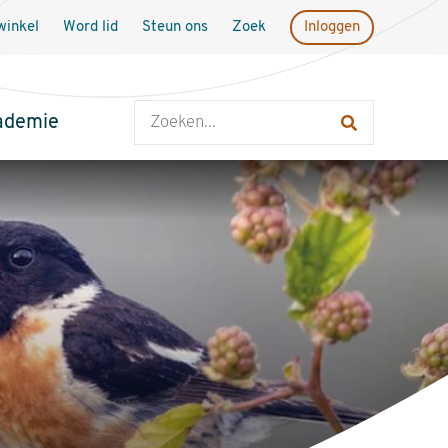
inkel
Word lid
Steun ons
Zoek
Inloggen
Zoeken
ademie