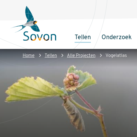
Overslaan
Secundair
en
menu
naar
de
Tellen
Onderzoek
inhoud
Sovon
Hoofdnaviga
gaan
Homepage
Kruimelpad
Home
Tellen
Alle Projecten
Vogelatlas