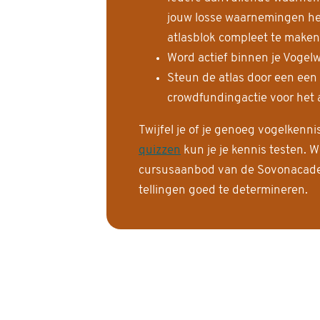
jouw losse waarnemingen help
atlasblok compleet te maken
Word actief binnen je Vogelw
Steun de atlas door een een
crowdfundingactie voor het a
Twijfel je of je genoeg vogelkenn
quizzen
kun je je kennis testen. W
cursusaanbod van de Sovonacadem
tellingen goed te determineren.