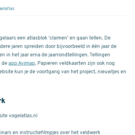
elatlas
gelaars een atlasblok ‘claimen’ en gaan tellen. De
dere jaren spreiden door bijvoorbeeld in één jaar de
n in het jaar erna de jaarrondtellingen. Tellingen
n de
app Avimap
. Papieren veldkaarten zijn ook nog
bsite kun je de voortgang van het project, nieuwtjes en
rk
te vogelatlas.nl
nars en instructiefilmpjes over het veldwerk