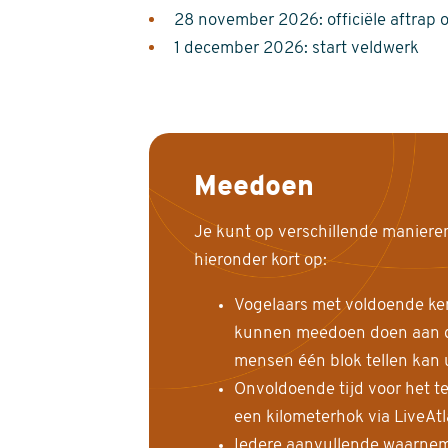
28 november 2026: officiële aftrap 
1 december 2026: start veldwerk
Meedoen
Je kunt op verschillende maniere
hieronder kort op:
Vogelaars met voldoende ke
kunnen meedoen doen aan de
mensen één blok tellen kan 
Onvoldoende tijd voor het te
een kilometerhok via LiveAt
Iedere aanvullende waarnem