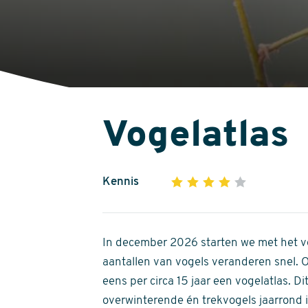
Vogelatlas
Kennis
1
2
3
4
5
4
out
of
In december 2026 starten we met het ve
5
aantallen van vogels veranderen snel.
stars
eens per circa 15 jaar een vogelatlas. 
overwinterende én trekvogels jaarrond in