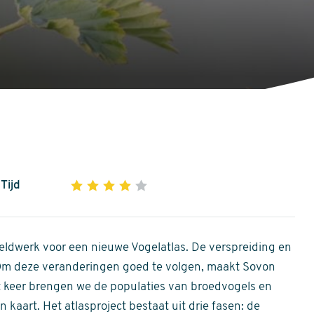
Tijd
1
2
3
4
5
4
out
of
ldwerk voor een nieuwe Vogelatlas. De verspreiding en
5
 Om deze veranderingen goed te volgen, maakt Sovon
stars
Dit keer brengen we de populaties van broedvogels en
 kaart. Het atlasproject bestaat uit drie fasen: de