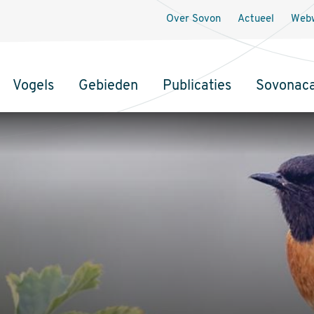
Over Sovon
Actueel
Webw
Vogels
Gebieden
Publicaties
Sovonac
tie