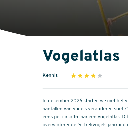
Vogelatlas
Kennis
1
2
3
4
5
4
out
of
In december 2026 starten we met het ve
5
aantallen van vogels veranderen snel.
stars
eens per circa 15 jaar een vogelatlas. 
overwinterende én trekvogels jaarrond in