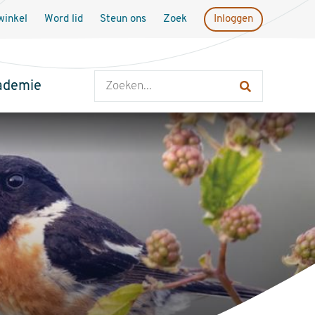
inkel
Word lid
Steun ons
Zoek
Inloggen
Zoeken
ademie