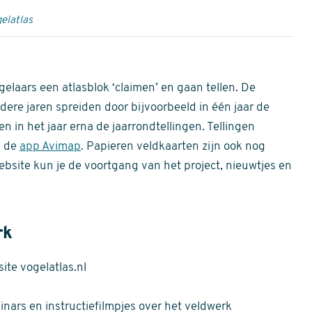
elatlas
gelaars een atlasblok ‘claimen’ en gaan tellen. De
dere jaren spreiden door bijvoorbeeld in één jaar de
n in het jaar erna de jaarrondtellingen. Tellingen
n de
app Avimap
. Papieren veldkaarten zijn ook nog
bsite kun je de voortgang van het project, nieuwtjes en
rk
te vogelatlas.nl
nars en instructiefilmpjes over het veldwerk