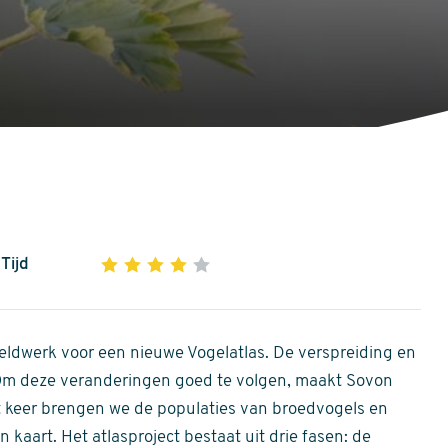
Tijd
1
2
3
4
5
4
out
of
ldwerk voor een nieuwe Vogelatlas. De verspreiding en
5
 Om deze veranderingen goed te volgen, maakt Sovon
stars
Dit keer brengen we de populaties van broedvogels en
 kaart. Het atlasproject bestaat uit drie fasen: de