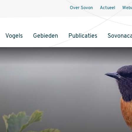
Over Sovon
Actueel
Webw
Vogels
Gebieden
Publicaties
Sovonac
tie