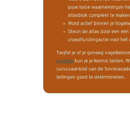
jouw losse waarnemingen help
atlasblok compleet te maken
Word actief binnen je Vogelw
Steun de atlas door een een
crowdfundingactie voor het a
Twijfel je of je genoeg vogelkenn
quizzen
kun je je kennis testen. W
cursusaanbod van de Sovonacadem
tellingen goed te determineren.