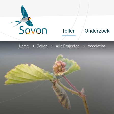
Overslaan
Secundair
en
menu
naar
de
Tellen
Onderzoek
inhoud
Sovon
Hoofdnaviga
gaan
Homepage
Kruimelpad
Home
Tellen
Alle Projecten
Vogelatlas