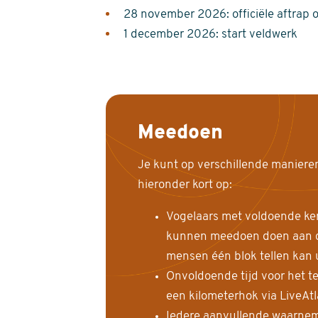
28 november 2026: officiële aftrap 
1 december 2026: start veldwerk
Meedoen
Je kunt op verschillende maniere
hieronder kort op:
Vogelaars met voldoende ke
kunnen meedoen doen aan de
mensen één blok tellen kan 
Onvoldoende tijd voor het te
een kilometerhok via LiveAt
Iedere aanvullende waarnem