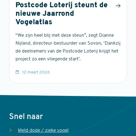
Postcode Loterij steunt de
nieuwe Jaarrond
Vogelatlas
“We zijn heel blij met deze steun”, zegt Dianne
Nijland, directeur-bestuurder van Sovon, ‘Dankzij
de deelnemers van de Postcode Loterij krijgt het
project zo een vliegende start’.
12 maart 2026
Voet
Snel naar
Meld dode / zieke vogel