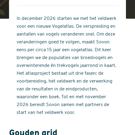
4
of
out
5
of
In december 2026 starten we met het veldwerk
stars
5
voor een nieuwe Vogelatlas. De verspreiding en
stars
aantallen van vogels veranderen snel. Om deze
veranderingen goed te volgen, maakt Sovon
eens per circa 15 jaar een vogelatlas. Dit keer
brengen we de populaties van broedvogels en
overwinterende én trekvogels jaarrond in kaart.
Het atlasproject bestaat uit drie fasen: de
voorbereiding, het veldwerk en de verwerking
van de resultaten in de eindproducten,
waaronder een boek. Tot en met november
2026 bereidt Sovon samen met partners de
start van het veldwerk voor.
Gouden grid