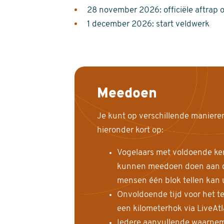
28 november 2026: officiële aftrap 
1 december 2026: start veldwerk
Meedoen
Je kunt op verschillende maniere
hieronder kort op:
Vogelaars met voldoende ke
kunnen meedoen doen aan de
mensen één blok tellen kan 
Onvoldoende tijd voor het te
een kilometerhok via LiveAt
Iedere aanvullende waarnem