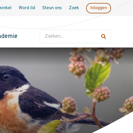
inkel
Word lid
Steun ons
Zoek
Inloggen
Zoeken
ademie