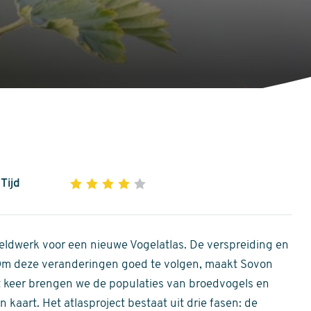
Tijd
1
2
3
4
5
4
out
of
ldwerk voor een nieuwe Vogelatlas. De verspreiding en
5
 Om deze veranderingen goed te volgen, maakt Sovon
stars
Dit keer brengen we de populaties van broedvogels en
 kaart. Het atlasproject bestaat uit drie fasen: de