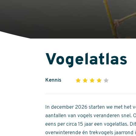
Vogelatlas
Kennis
1
2
3
4
5
4
out
of
In december 2026 starten we met het ve
5
aantallen van vogels veranderen snel.
stars
eens per circa 15 jaar een vogelatlas. 
overwinterende én trekvogels jaarrond in