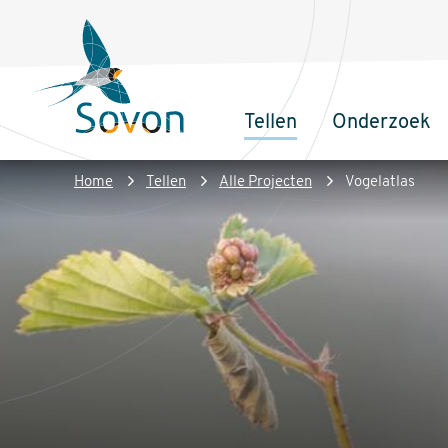
Overslaan
Secundair
en
menu
naar
de
Tellen
Onderzoek
inhoud
Sovon
Hoofdnaviga
gaan
Homepage
Kruimelpad
Home
Tellen
Alle Projecten
Vogelatlas