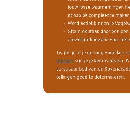
jouw losse waarnemingen help
atlasblok compleet te maken
Word actief binnen je Vogelw
Steun de atlas door een een
crowdfundingactie voor het a
Twijfel je of je genoeg vogelkenn
quizzen
kun je je kennis testen. W
cursusaanbod van de Sovonacadem
tellingen goed te determineren.