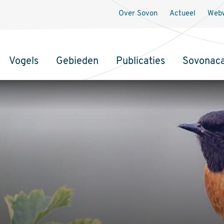
Over Sovon
Actueel
Webw
Vogels
Gebieden
Publicaties
Sovonac
tie