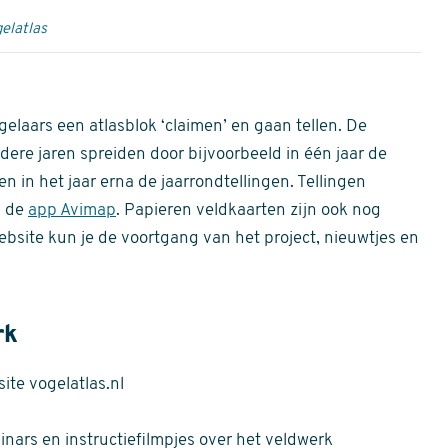
elatlas
gelaars een atlasblok ‘claimen’ en gaan tellen. De
dere jaren spreiden door bijvoorbeeld in één jaar de
n in het jaar erna de jaarrondtellingen. Tellingen
n de
app Avimap
. Papieren veldkaarten zijn ook nog
bsite kun je de voortgang van het project, nieuwtjes en
rk
te vogelatlas.nl
nars en instructiefilmpjes over het veldwerk