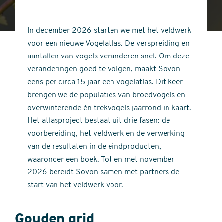
4
of
out
5
of
In december 2026 starten we met het veldwerk
stars
5
voor een nieuwe Vogelatlas. De verspreiding en
stars
aantallen van vogels veranderen snel. Om deze
veranderingen goed te volgen, maakt Sovon
eens per circa 15 jaar een vogelatlas. Dit keer
brengen we de populaties van broedvogels en
overwinterende én trekvogels jaarrond in kaart.
Het atlasproject bestaat uit drie fasen: de
voorbereiding, het veldwerk en de verwerking
van de resultaten in de eindproducten,
waaronder een boek. Tot en met november
2026 bereidt Sovon samen met partners de
start van het veldwerk voor.
Gouden grid