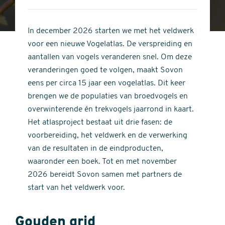
4
of
out
5
of
In december 2026 starten we met het veldwerk
stars
5
voor een nieuwe Vogelatlas. De verspreiding en
stars
aantallen van vogels veranderen snel. Om deze
veranderingen goed te volgen, maakt Sovon
eens per circa 15 jaar een vogelatlas. Dit keer
brengen we de populaties van broedvogels en
overwinterende én trekvogels jaarrond in kaart.
Het atlasproject bestaat uit drie fasen: de
voorbereiding, het veldwerk en de verwerking
van de resultaten in de eindproducten,
waaronder een boek. Tot en met november
2026 bereidt Sovon samen met partners de
start van het veldwerk voor.
Gouden grid