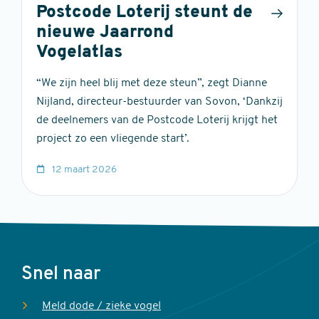
Postcode Loterij steunt de
nieuwe Jaarrond
Vogelatlas
“We zijn heel blij met deze steun”, zegt Dianne
Nijland, directeur-bestuurder van Sovon, ‘Dankzij
de deelnemers van de Postcode Loterij krijgt het
project zo een vliegende start’.
12 maart 2026
Voet
Snel naar
Meld dode / zieke vogel