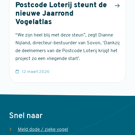
Postcode Loterij steunt de
nieuwe Jaarrond
Vogelatlas
“We zijn heel blij met deze steun”, zegt Dianne
Nijland, directeur-bestuurder van Sovon, ‘Dankzij
de deelnemers van de Postcode Loterij krijgt het
project zo een vliegende start’.
12 maart 2026
Voet
Snel naar
Meld dode / zieke vogel