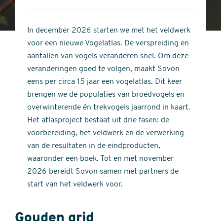
4
of
out
5
of
In december 2026 starten we met het veldwerk
stars
5
voor een nieuwe Vogelatlas. De verspreiding en
stars
aantallen van vogels veranderen snel. Om deze
veranderingen goed te volgen, maakt Sovon
eens per circa 15 jaar een vogelatlas. Dit keer
brengen we de populaties van broedvogels en
overwinterende én trekvogels jaarrond in kaart.
Het atlasproject bestaat uit drie fasen: de
voorbereiding, het veldwerk en de verwerking
van de resultaten in de eindproducten,
waaronder een boek. Tot en met november
2026 bereidt Sovon samen met partners de
start van het veldwerk voor.
Gouden grid