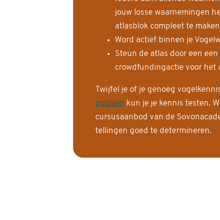
jouw losse waarnemingen help
atlasblok compleet te maken
Word actief binnen je Vogelw
Steun de atlas door een een
crowdfundingactie voor het a
Twijfel je of je genoeg vogelkenn
quizzen
kun je je kennis testen. W
cursusaanbod van de Sovonacadem
tellingen goed te determineren.