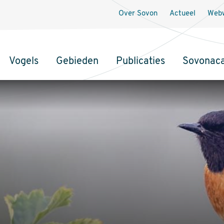
Over Sovon
Actueel
Webw
Vogels
Gebieden
Publicaties
Sovonac
tie