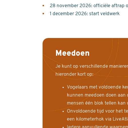
28 november 2026: officiële aftrap 
1 december 2026: start veldwerk
Meedoen
Je kunt op verschillende maniere
hieronder kort op:
Vogelaars met voldoende ke
kunnen meedoen doen aan de
mensen één blok tellen kan 
Onvoldoende tijd voor het te
een kilometerhok via LiveAt
Iedere aanvullende waarnem