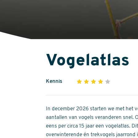
Vogelatlas
Kennis
1
2
3
4
5
4
out
of
In december 2026 starten we met het ve
5
aantallen van vogels veranderen snel.
stars
eens per circa 15 jaar een vogelatlas. 
overwinterende én trekvogels jaarrond in