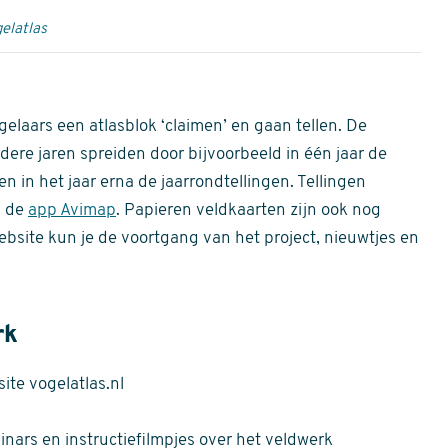
elatlas
gelaars een atlasblok ‘claimen’ en gaan tellen. De
dere jaren spreiden door bijvoorbeeld in één jaar de
n in het jaar erna de jaarrondtellingen. Tellingen
n de
app Avimap
. Papieren veldkaarten zijn ook nog
bsite kun je de voortgang van het project, nieuwtjes en
rk
te vogelatlas.nl
nars en instructiefilmpjes over het veldwerk