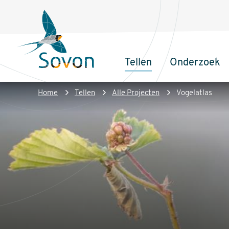
Overslaan
Secundair
en
menu
naar
de
Tellen
Onderzoek
inhoud
Sovon
Hoofdnaviga
gaan
Homepage
Kruimelpad
Home
Tellen
Alle Projecten
Vogelatlas