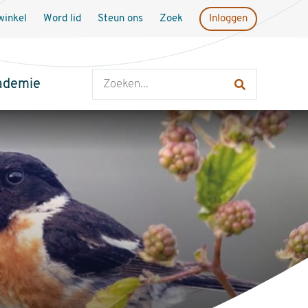
inkel
Word lid
Steun ons
Zoek
Inloggen
Zoeken
ademie