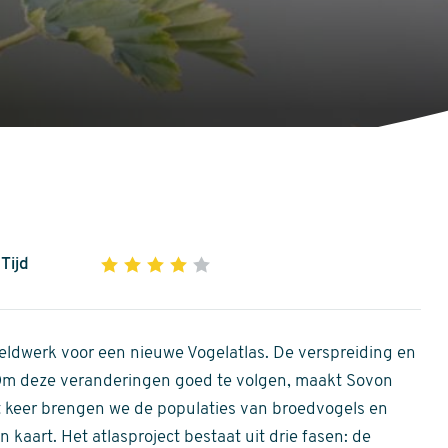
Tijd
1
2
3
4
5
4
out
of
ldwerk voor een nieuwe Vogelatlas. De verspreiding en
5
 Om deze veranderingen goed te volgen, maakt Sovon
stars
Dit keer brengen we de populaties van broedvogels en
 kaart. Het atlasproject bestaat uit drie fasen: de