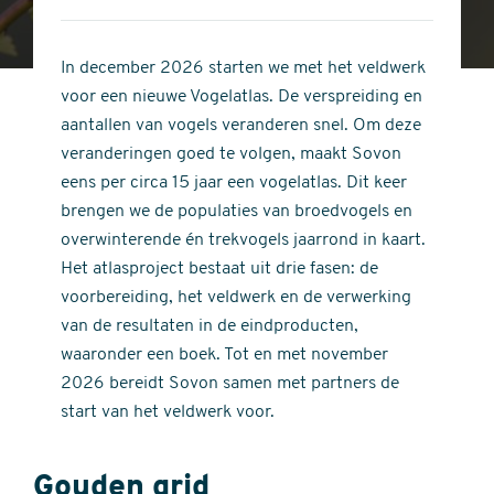
4
of
out
5
of
In december 2026 starten we met het veldwerk
stars
5
voor een nieuwe Vogelatlas. De verspreiding en
stars
aantallen van vogels veranderen snel. Om deze
veranderingen goed te volgen, maakt Sovon
eens per circa 15 jaar een vogelatlas. Dit keer
brengen we de populaties van broedvogels en
overwinterende én trekvogels jaarrond in kaart.
Het atlasproject bestaat uit drie fasen: de
voorbereiding, het veldwerk en de verwerking
van de resultaten in de eindproducten,
waaronder een boek. Tot en met november
2026 bereidt Sovon samen met partners de
start van het veldwerk voor.
Gouden grid