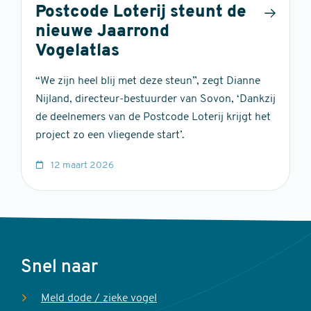
Postcode Loterij steunt de
nieuwe Jaarrond
Vogelatlas
“We zijn heel blij met deze steun”, zegt Dianne
Nijland, directeur-bestuurder van Sovon, ‘Dankzij
de deelnemers van de Postcode Loterij krijgt het
project zo een vliegende start’.
12 maart 2026
Voet
Snel naar
Meld dode / zieke vogel