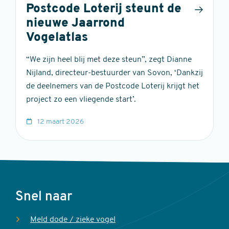
Postcode Loterij steunt de
nieuwe Jaarrond
Vogelatlas
“We zijn heel blij met deze steun”, zegt Dianne
Nijland, directeur-bestuurder van Sovon, ‘Dankzij
de deelnemers van de Postcode Loterij krijgt het
project zo een vliegende start’.
12 maart 2026
Voet
Snel naar
Meld dode / zieke vogel