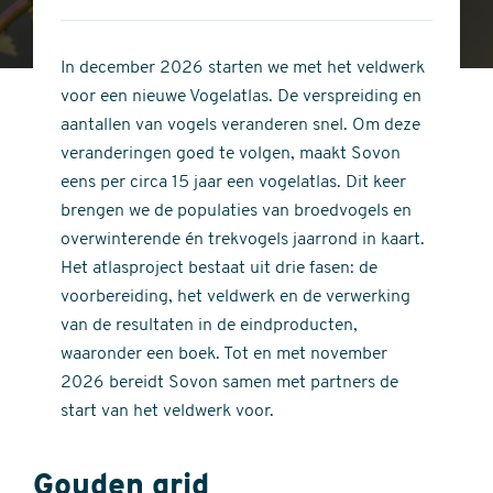
4
of
out
5
of
In december 2026 starten we met het veldwerk
stars
5
voor een nieuwe Vogelatlas. De verspreiding en
stars
aantallen van vogels veranderen snel. Om deze
veranderingen goed te volgen, maakt Sovon
eens per circa 15 jaar een vogelatlas. Dit keer
brengen we de populaties van broedvogels en
overwinterende én trekvogels jaarrond in kaart.
Het atlasproject bestaat uit drie fasen: de
voorbereiding, het veldwerk en de verwerking
van de resultaten in de eindproducten,
waaronder een boek. Tot en met november
2026 bereidt Sovon samen met partners de
start van het veldwerk voor.
Gouden grid