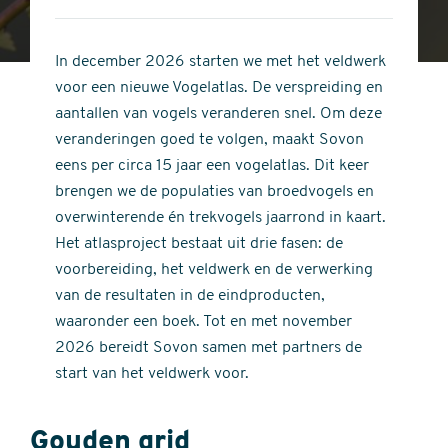
4
of
out
5
of
In december 2026 starten we met het veldwerk
stars
5
voor een nieuwe Vogelatlas. De verspreiding en
stars
aantallen van vogels veranderen snel. Om deze
veranderingen goed te volgen, maakt Sovon
eens per circa 15 jaar een vogelatlas. Dit keer
brengen we de populaties van broedvogels en
overwinterende én trekvogels jaarrond in kaart.
Het atlasproject bestaat uit drie fasen: de
voorbereiding, het veldwerk en de verwerking
van de resultaten in de eindproducten,
waaronder een boek. Tot en met november
2026 bereidt Sovon samen met partners de
start van het veldwerk voor.
Gouden grid