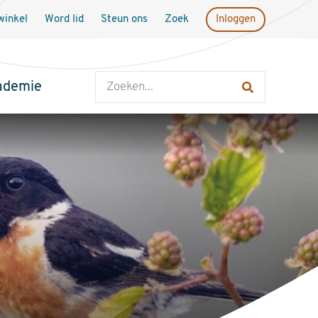
inkel
Word lid
Steun ons
Zoek
Inloggen
Zoeken
ademie