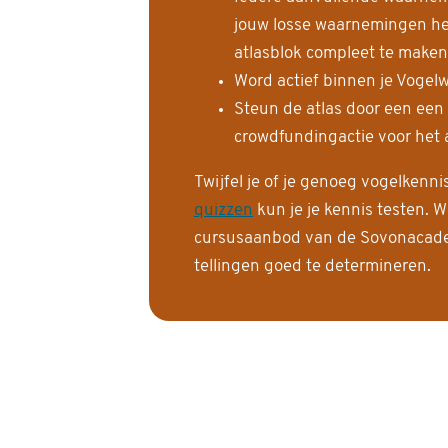
jouw losse waarnemingen help
atlasblok compleet te maken
Word actief binnen je Vogelw
Steun de atlas door een een
crowdfundingactie voor het a
Twijfel je of je genoeg vogelkenn
quizzen
kun je je kennis testen. W
cursusaanbod van de Sovonacadem
tellingen goed te determineren.