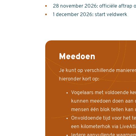
28 november 2026: officiële aftrap 
1 december 2026: start veldwerk
Meedoen
Je kunt op verschillende maniere
hieronder kort op:
Vogelaars met voldoende ke
kunnen meedoen doen aan de
mensen één blok tellen kan 
Onvoldoende tijd voor het te
een kilometerhok via LiveAt
Iedere aanvullende waarnem