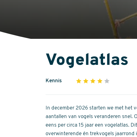
Vogelatlas
Kennis
1
2
3
4
5
4
out
of
In december 2026 starten we met het ve
5
aantallen van vogels veranderen snel.
stars
eens per circa 15 jaar een vogelatlas. 
overwinterende én trekvogels jaarrond in