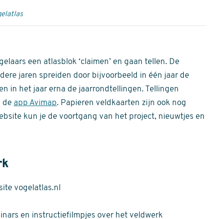
elatlas
gelaars een atlasblok ‘claimen’ en gaan tellen. De
dere jaren spreiden door bijvoorbeeld in één jaar de
n in het jaar erna de jaarrondtellingen. Tellingen
n de
app Avimap
. Papieren veldkaarten zijn ook nog
bsite kun je de voortgang van het project, nieuwtjes en
rk
te vogelatlas.nl
nars en instructiefilmpjes over het veldwerk