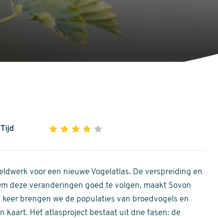
Tijd
1
2
3
4
5
4
out
of
ldwerk voor een nieuwe Vogelatlas. De verspreiding en
5
 Om deze veranderingen goed te volgen, maakt Sovon
stars
Dit keer brengen we de populaties van broedvogels en
 kaart. Het atlasproject bestaat uit drie fasen: de