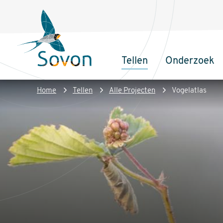
Overslaan
Secundair
en
menu
naar
de
Tellen
Onderzoek
inhoud
Sovon
Hoofdnaviga
gaan
Homepage
Kruimelpad
Home
Tellen
Alle Projecten
Vogelatlas