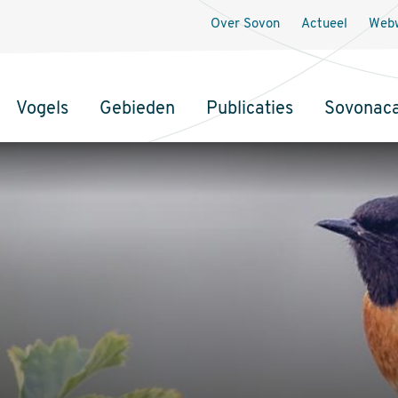
Over Sovon
Actueel
Webw
Vogels
Gebieden
Publicaties
Sovonac
tie