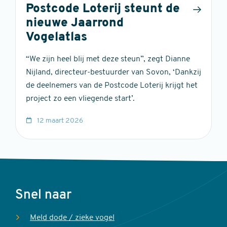
Postcode Loterij steunt de
nieuwe Jaarrond
Vogelatlas
“We zijn heel blij met deze steun”, zegt Dianne
Nijland, directeur-bestuurder van Sovon, ‘Dankzij
de deelnemers van de Postcode Loterij krijgt het
project zo een vliegende start’.
12 maart 2026
Voet
Snel naar
Meld dode / zieke vogel