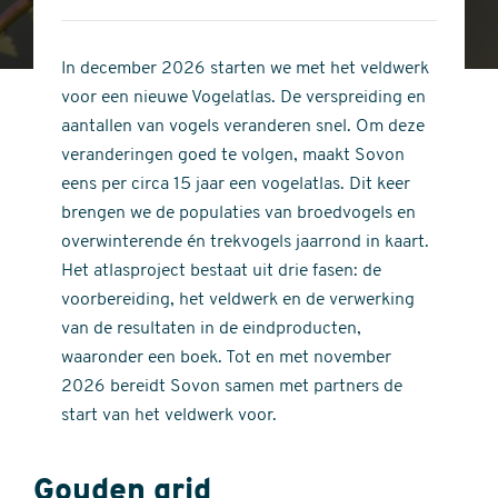
4
of
out
5
of
In december 2026 starten we met het veldwerk
stars
5
voor een nieuwe Vogelatlas. De verspreiding en
stars
aantallen van vogels veranderen snel. Om deze
veranderingen goed te volgen, maakt Sovon
eens per circa 15 jaar een vogelatlas. Dit keer
brengen we de populaties van broedvogels en
overwinterende én trekvogels jaarrond in kaart.
Het atlasproject bestaat uit drie fasen: de
voorbereiding, het veldwerk en de verwerking
van de resultaten in de eindproducten,
waaronder een boek. Tot en met november
2026 bereidt Sovon samen met partners de
start van het veldwerk voor.
Gouden grid