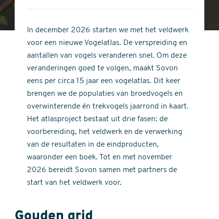
4
of
out
5
of
In december 2026 starten we met het veldwerk
stars
5
voor een nieuwe Vogelatlas. De verspreiding en
stars
aantallen van vogels veranderen snel. Om deze
veranderingen goed te volgen, maakt Sovon
eens per circa 15 jaar een vogelatlas. Dit keer
brengen we de populaties van broedvogels en
overwinterende én trekvogels jaarrond in kaart.
Het atlasproject bestaat uit drie fasen: de
voorbereiding, het veldwerk en de verwerking
van de resultaten in de eindproducten,
waaronder een boek. Tot en met november
2026 bereidt Sovon samen met partners de
start van het veldwerk voor.
Gouden grid