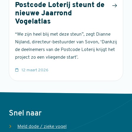
Postcode Loterij steunt de
nieuwe Jaarrond
Vogelatlas
“We zijn heel blij met deze steun”, zegt Dianne
Nijland, directeur-bestuurder van Sovon, ‘Dankzij
de deelnemers van de Postcode Loterij krijgt het
project zo een vliegende start’.
12 maart 2026
Voet
Snel naar
Meld dode / zieke vogel