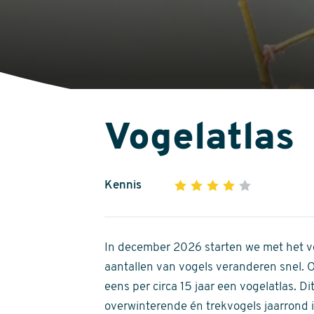
Vogelatlas
Kennis
1
2
3
4
5
4
out
of
In december 2026 starten we met het ve
5
aantallen van vogels veranderen snel.
stars
eens per circa 15 jaar een vogelatlas. 
overwinterende én trekvogels jaarrond in