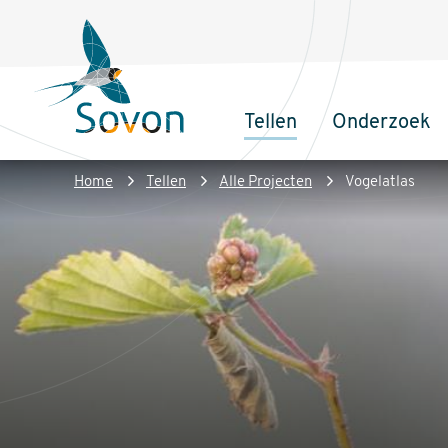
Overslaan
Secundair
en
menu
naar
de
Tellen
Onderzoek
inhoud
Sovon
Hoofdnaviga
gaan
Homepage
Kruimelpad
Home
Tellen
Alle Projecten
Vogelatlas