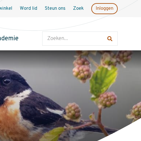
inkel
Word lid
Steun ons
Zoek
Inloggen
Zoeken
ademie