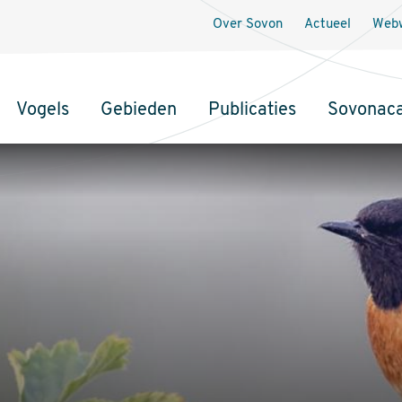
Over Sovon
Actueel
Webw
Vogels
Gebieden
Publicaties
Sovonac
tie