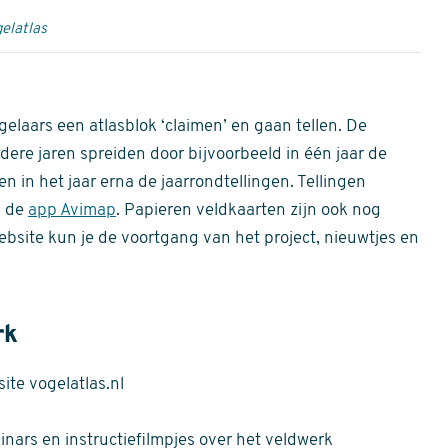
elatlas
gelaars een atlasblok ‘claimen’ en gaan tellen. De
dere jaren spreiden door bijvoorbeeld in één jaar de
n in het jaar erna de jaarrondtellingen. Tellingen
n de
app Avimap
. Papieren veldkaarten zijn ook nog
bsite kun je de voortgang van het project, nieuwtjes en
rk
te vogelatlas.nl
nars en instructiefilmpjes over het veldwerk