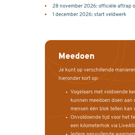
28 november 2026: officiële aftrap 
1 december 2026: start veldwerk
Meedoen
Je kunt op verschillende maniere
hieronder kort op:
Vogelaars met voldoende ke
kunnen meedoen doen aan de
mensen één blok tellen kan 
Onvoldoende tijd voor het te
een kilometerhok via LiveAt
Iedere aanvullende waarnem