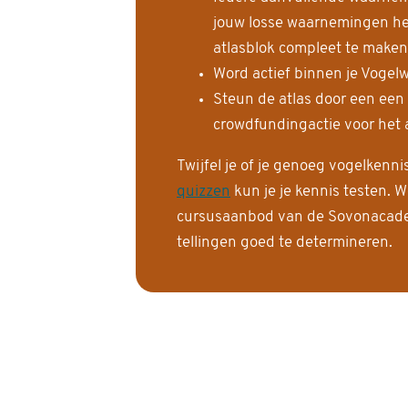
jouw losse waarnemingen help
atlasblok compleet te maken
Word actief binnen je Vogelw
Steun de atlas door een een
crowdfundingactie voor het a
Twijfel je of je genoeg vogelkenn
quizzen
kun je je kennis testen. W
cursusaanbod van de Sovonacadem
tellingen goed te determineren.