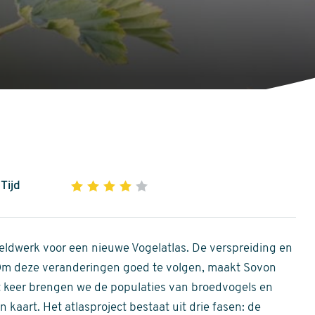
Tijd
1
2
3
4
5
4
out
of
ldwerk voor een nieuwe Vogelatlas. De verspreiding en
5
 Om deze veranderingen goed te volgen, maakt Sovon
stars
Dit keer brengen we de populaties van broedvogels en
 kaart. Het atlasproject bestaat uit drie fasen: de