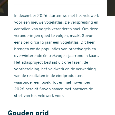
4
of
out
5
of
In december 2026 starten we met het veldwerk
stars
5
voor een nieuwe Vogelatlas. De verspreiding en
stars
aantallen van vogels veranderen snel. Om deze
veranderingen goed te volgen, maakt Sovon
eens per circa 15 jaar een vogelatlas. Dit keer
brengen we de populaties van broedvogels en
overwinterende én trekvogels jaarrond in kaart.
Het atlasproject bestaat uit drie fasen: de
voorbereiding, het veldwerk en de verwerking
van de resultaten in de eindproducten,
waaronder een boek. Tot en met november
2026 bereidt Sovon samen met partners de
start van het veldwerk voor.
Gouden grid