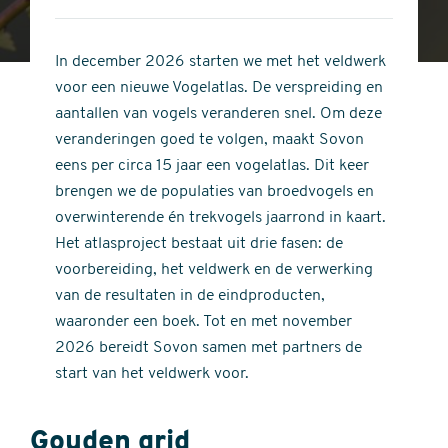
4
of
out
5
of
In december 2026 starten we met het veldwerk
stars
5
voor een nieuwe Vogelatlas. De verspreiding en
stars
aantallen van vogels veranderen snel. Om deze
veranderingen goed te volgen, maakt Sovon
eens per circa 15 jaar een vogelatlas. Dit keer
brengen we de populaties van broedvogels en
overwinterende én trekvogels jaarrond in kaart.
Het atlasproject bestaat uit drie fasen: de
voorbereiding, het veldwerk en de verwerking
van de resultaten in de eindproducten,
waaronder een boek. Tot en met november
2026 bereidt Sovon samen met partners de
start van het veldwerk voor.
Gouden grid