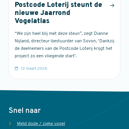
Postcode Loterij steunt de
nieuwe Jaarrond
Vogelatlas
“We zijn heel blij met deze steun”, zegt Dianne
Nijland, directeur-bestuurder van Sovon, ‘Dankzij
de deelnemers van de Postcode Loterij krijgt het
project zo een vliegende start’.
12 maart 2026
Voet
Snel naar
Meld dode / zieke vogel