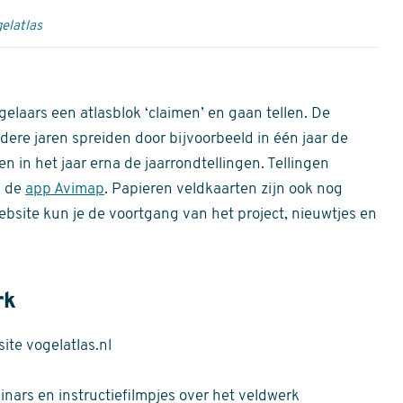
elatlas
gelaars een atlasblok ‘claimen’ en gaan tellen. De
dere jaren spreiden door bijvoorbeeld in één jaar de
n in het jaar erna de jaarrondtellingen. Tellingen
n de
app Avimap
. Papieren veldkaarten zijn ook nog
bsite kun je de voortgang van het project, nieuwtjes en
rk
te vogelatlas.nl
nars en instructiefilmpjes over het veldwerk