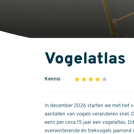
Vogelatlas
Kennis
1
2
3
4
5
4
out
of
In december 2026 starten we met het ve
5
aantallen van vogels veranderen snel.
stars
eens per circa 15 jaar een vogelatlas. 
overwinterende én trekvogels jaarrond in