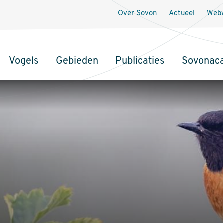
Over Sovon
Actueel
Webw
Vogels
Gebieden
Publicaties
Sovonac
tie