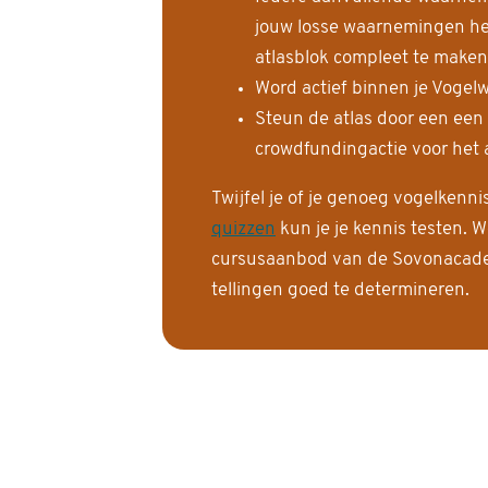
jouw losse waarnemingen help
atlasblok compleet te maken
Word actief binnen je Vogelw
Steun de atlas door een een
crowdfundingactie voor het a
Twijfel je of je genoeg vogelkenn
quizzen
kun je je kennis testen. W
cursusaanbod van de Sovonacadem
tellingen goed te determineren.