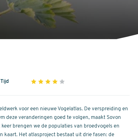
Tijd
1
2
3
4
5
4
out
of
ldwerk voor een nieuwe Vogelatlas. De verspreiding en
5
 Om deze veranderingen goed te volgen, maakt Sovon
stars
Dit keer brengen we de populaties van broedvogels en
 kaart. Het atlasproject bestaat uit drie fasen: de