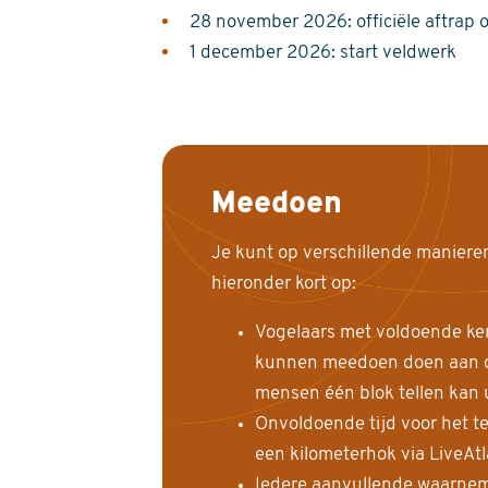
28 november 2026: officiële aftrap 
1 december 2026: start veldwerk
Meedoen
Je kunt op verschillende maniere
hieronder kort op:
Vogelaars met voldoende ke
kunnen meedoen doen aan de
mensen één blok tellen kan 
Onvoldoende tijd voor het te
een kilometerhok via LiveAt
Iedere aanvullende waarnem