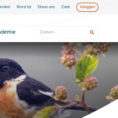
inkel
Word lid
Steun ons
Zoek
Inloggen
Zoeken
ademie