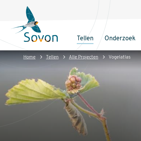
Overslaan
Secundair
en
menu
naar
de
Tellen
Onderzoek
inhoud
Sovon
Hoofdnaviga
gaan
Homepage
Kruimelpad
Home
Tellen
Alle Projecten
Vogelatlas