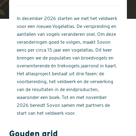
4
of
out
5
of
In december 2026 starten we met het veldwerk
stars
5
voor een nieuwe Vogelatlas. De verspreiding en
stars
aantallen van vogels veranderen snel. Om deze
veranderingen goed te volgen, maakt Sovon
eens per circa 15 jaar een vogelatlas. Dit keer
brengen we de populaties van broedvogels en
overwinterende én trekvogels jaarrond in kaart.
Het atlasproject bestaat uit drie fasen: de
voorbereiding, het veldwerk en de verwerking
van de resultaten in de eindproducten,
waaronder een boek. Tot en met november
2026 bereidt Sovon samen met partners de
start van het veldwerk voor.
Gouden grid