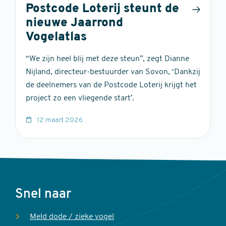
Postcode Loterij steunt de
nieuwe Jaarrond
Vogelatlas
“We zijn heel blij met deze steun”, zegt Dianne
Nijland, directeur-bestuurder van Sovon, ‘Dankzij
de deelnemers van de Postcode Loterij krijgt het
project zo een vliegende start’.
12 maart 2026
Voet
Snel naar
Meld dode / zieke vogel