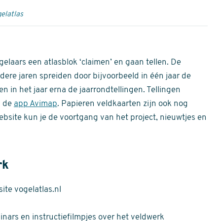
elatlas
gelaars een atlasblok ‘claimen’ en gaan tellen. De
dere jaren spreiden door bijvoorbeeld in één jaar de
n in het jaar erna de jaarrondtellingen. Tellingen
n de
app Avimap
. Papieren veldkaarten zijn ook nog
bsite kun je de voortgang van het project, nieuwtjes en
rk
te vogelatlas.nl
nars en instructiefilmpjes over het veldwerk