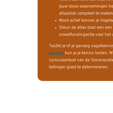
jouw losse waarnemingen help
atlasblok compleet te maken
Word actief binnen je Vogelw
Steun de atlas door een een
crowdfundingactie voor het a
Twijfel je of je genoeg vogelkenn
quizzen
kun je je kennis testen. W
cursusaanbod van de Sovonacadem
tellingen goed te determineren.