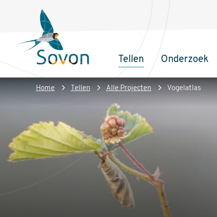
Overslaan
Secundair
en
menu
naar
de
Tellen
Onderzoek
inhoud
Sovon
Hoofdnaviga
gaan
Homepage
Kruimelpad
Home
Tellen
Alle Projecten
Vogelatlas