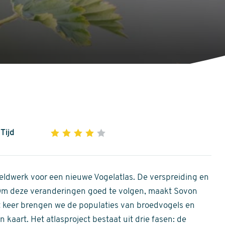
Tijd
1
2
3
4
5
4
out
of
ldwerk voor een nieuwe Vogelatlas. De verspreiding en
5
 Om deze veranderingen goed te volgen, maakt Sovon
stars
Dit keer brengen we de populaties van broedvogels en
 kaart. Het atlasproject bestaat uit drie fasen: de