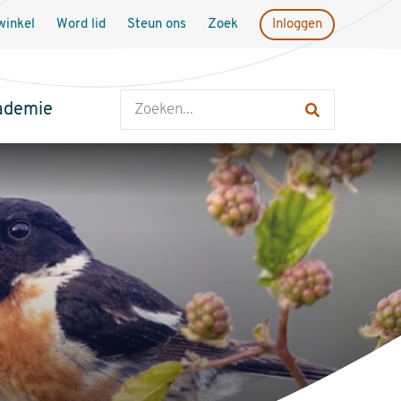
inkel
Word lid
Steun ons
Zoek
Inloggen
Zoeken
ademie