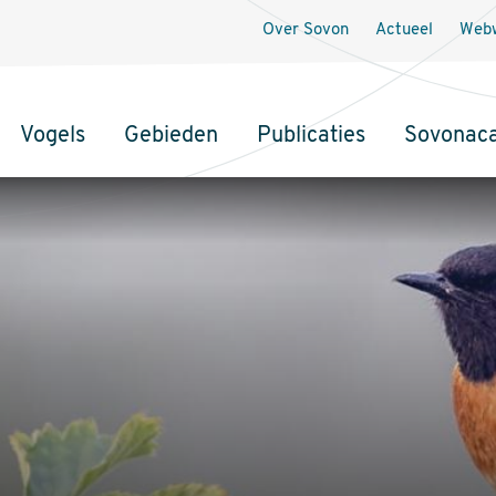
Over Sovon
Actueel
Webw
Vogels
Gebieden
Publicaties
Sovonac
tie