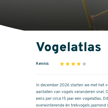
Vogelatlas
Kennis
1
2
3
4
5
4
out
of
In december 2026 starten we met het ve
5
aantallen van vogels veranderen snel.
stars
eens per circa 15 jaar een vogelatlas. 
overwinterende én trekvogels jaarrond in