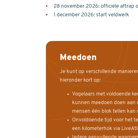
28 november 2026: officiële aftrap 
1 december 2026: start veldwerk
Meedoen
Je kunt op verschillende maniere
hieronder kort op:
Vogelaars met voldoende ke
kunnen meedoen doen aan de
mensen één blok tellen kan 
Onvoldoende tijd voor het te
een kilometerhok via LiveAt
Iedere aanvullende waarnem