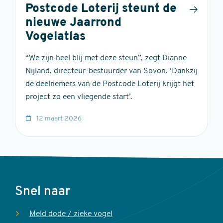
Postcode Loterij steunt de
nieuwe Jaarrond
Vogelatlas
“We zijn heel blij met deze steun”, zegt Dianne
Nijland, directeur-bestuurder van Sovon, ‘Dankzij
de deelnemers van de Postcode Loterij krijgt het
project zo een vliegende start’.
12 maart 2026
Voet
Snel naar
Meld dode / zieke vogel