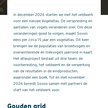
4
of
out
5
of
In december 2026 starten we met het veldwerk
stars
5
voor een nieuwe Vogelatlas. De verspreiding en
stars
aantallen van vogels veranderen snel. Om deze
veranderingen goed te volgen, maakt Sovon
eens per circa 15 jaar een vogelatlas. Dit keer
brengen we de populaties van broedvogels en
overwinterende én trekvogels jaarrond in kaart.
Het atlasproject bestaat uit drie fasen: de
voorbereiding, het veldwerk en de verwerking
van de resultaten in de eindproducten,
waaronder een boek. Tot en met november
2026 bereidt Sovon samen met partners de
start van het veldwerk voor.
Gouden grid