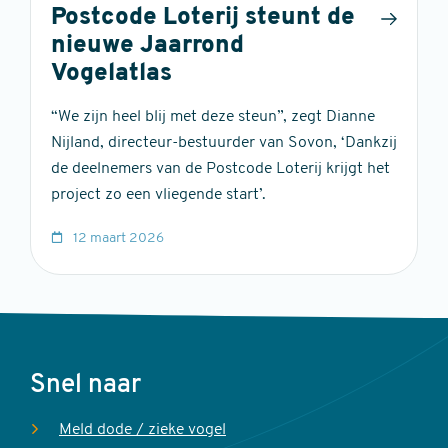
Postcode Loterij steunt de
nieuwe Jaarrond
Vogelatlas
“We zijn heel blij met deze steun”, zegt Dianne
Nijland, directeur-bestuurder van Sovon, ‘Dankzij
de deelnemers van de Postcode Loterij krijgt het
project zo een vliegende start’.
12 maart 2026
Voet
Snel naar
Meld dode / zieke vogel