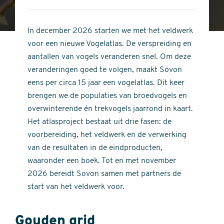
4
of
out
5
of
In december 2026 starten we met het veldwerk
stars
5
voor een nieuwe Vogelatlas. De verspreiding en
stars
aantallen van vogels veranderen snel. Om deze
veranderingen goed te volgen, maakt Sovon
eens per circa 15 jaar een vogelatlas. Dit keer
brengen we de populaties van broedvogels en
overwinterende én trekvogels jaarrond in kaart.
Het atlasproject bestaat uit drie fasen: de
voorbereiding, het veldwerk en de verwerking
van de resultaten in de eindproducten,
waaronder een boek. Tot en met november
2026 bereidt Sovon samen met partners de
start van het veldwerk voor.
Gouden grid