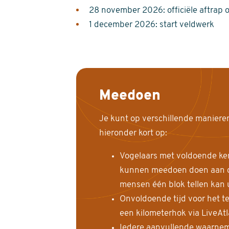
28 november 2026: officiële aftrap 
1 december 2026: start veldwerk
Meedoen
Je kunt op verschillende maniere
hieronder kort op:
Vogelaars met voldoende ke
kunnen meedoen doen aan de
mensen één blok tellen kan 
Onvoldoende tijd voor het te
een kilometerhok via LiveAt
Iedere aanvullende waarnem