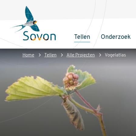
Overslaan
Secundair
en
menu
naar
de
Tellen
Onderzoek
inhoud
Sovon
Hoofdnaviga
gaan
Homepage
Kruimelpad
Home
Tellen
Alle Projecten
Vogelatlas