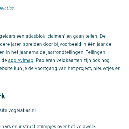
elatlas
gelaars een atlasblok ‘claimen’ en gaan tellen. De
dere jaren spreiden door bijvoorbeeld in één jaar de
n in het jaar erna de jaarrondtellingen. Tellingen
n de
app Avimap
. Papieren veldkaarten zijn ook nog
bsite kun je de voortgang van het project, nieuwtjes en
rk
te vogelatlas.nl
nars en instructiefilmpjes over het veldwerk