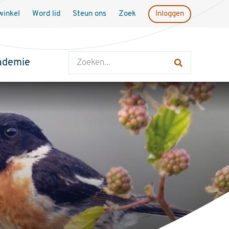
inkel
Word lid
Steun ons
Zoek
Inloggen
Zoeken
ademie