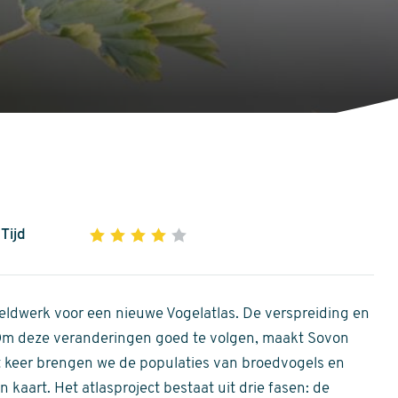
Tijd
1
2
3
4
5
4
out
of
ldwerk voor een nieuwe Vogelatlas. De verspreiding en
5
 Om deze veranderingen goed te volgen, maakt Sovon
stars
Dit keer brengen we de populaties van broedvogels en
 kaart. Het atlasproject bestaat uit drie fasen: de