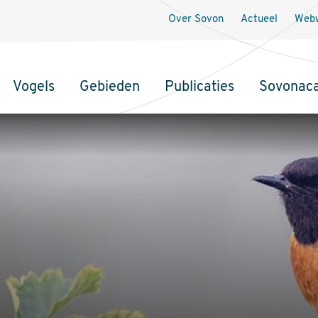
Over Sovon
Actueel
Webw
Vogels
Gebieden
Publicaties
Sovonac
tie