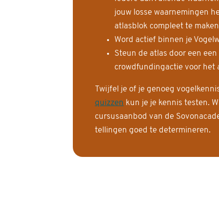
jouw losse waarnemingen help
atlasblok compleet te maken
Word actief binnen je Vogelw
Steun de atlas door een een
crowdfundingactie voor het a
Twijfel je of je genoeg vogelkenn
quizzen
kun je je kennis testen. W
cursusaanbod van de Sovonacadem
tellingen goed te determineren.