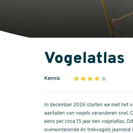
Vogelatlas
Kennis
1
2
3
4
5
4
out
of
In december 2026 starten we met het ve
5
aantallen van vogels veranderen snel.
stars
eens per circa 15 jaar een vogelatlas. 
overwinterende én trekvogels jaarrond in