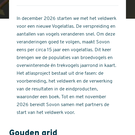
4
of
out
5
of
In december 2026 starten we met het veldwerk
stars
5
voor een nieuwe Vogelatlas. De verspreiding en
stars
aantallen van vogels veranderen snel. Om deze
veranderingen goed te volgen, maakt Sovon
eens per circa 15 jaar een vogelatlas. Dit keer
brengen we de populaties van broedvogels en
overwinterende én trekvogels jaarrond in kaart.
Het atlasproject bestaat uit drie fasen: de
voorbereiding, het veldwerk en de verwerking
van de resultaten in de eindproducten,
waaronder een boek. Tot en met november
2026 bereidt Sovon samen met partners de
start van het veldwerk voor.
Gouden grid