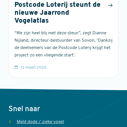
Postcode Loterij steunt de
nieuwe Jaarrond
Vogelatlas
“We zijn heel blij met deze steun”, zegt Dianne
Nijland, directeur-bestuurder van Sovon, ‘Dankzij
de deelnemers van de Postcode Loterij krijgt het
project zo een vliegende start’.
12 maart 2026
Voet
Snel naar
Meld dode / zieke vogel