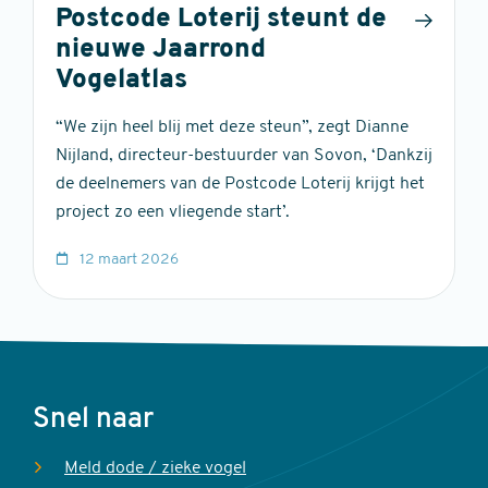
Postcode Loterij steunt de
nieuwe Jaarrond
Vogelatlas
“We zijn heel blij met deze steun”, zegt Dianne
Nijland, directeur-bestuurder van Sovon, ‘Dankzij
de deelnemers van de Postcode Loterij krijgt het
project zo een vliegende start’.
12 maart 2026
Voet
Snel naar
Meld dode / zieke vogel