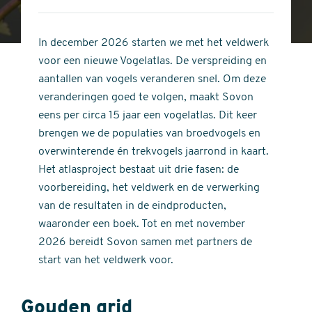
4
of
out
5
of
In december 2026 starten we met het veldwerk
stars
5
voor een nieuwe Vogelatlas. De verspreiding en
stars
aantallen van vogels veranderen snel. Om deze
veranderingen goed te volgen, maakt Sovon
eens per circa 15 jaar een vogelatlas. Dit keer
brengen we de populaties van broedvogels en
overwinterende én trekvogels jaarrond in kaart.
Het atlasproject bestaat uit drie fasen: de
voorbereiding, het veldwerk en de verwerking
van de resultaten in de eindproducten,
waaronder een boek. Tot en met november
2026 bereidt Sovon samen met partners de
start van het veldwerk voor.
Gouden grid