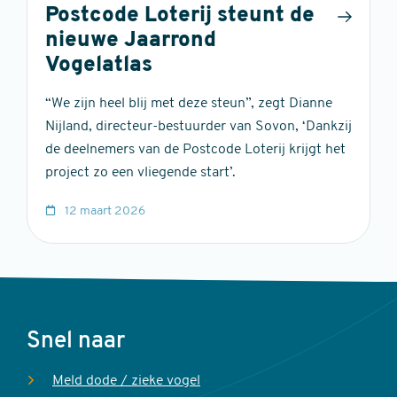
Postcode Loterij steunt de
nieuwe Jaarrond
Vogelatlas
“We zijn heel blij met deze steun”, zegt Dianne
Nijland, directeur-bestuurder van Sovon, ‘Dankzij
de deelnemers van de Postcode Loterij krijgt het
project zo een vliegende start’.
12 maart 2026
Voet
Snel naar
Meld dode / zieke vogel