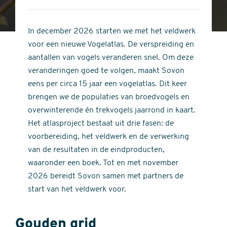
4
of
out
5
of
In december 2026 starten we met het veldwerk
stars
5
voor een nieuwe Vogelatlas. De verspreiding en
stars
aantallen van vogels veranderen snel. Om deze
veranderingen goed te volgen, maakt Sovon
eens per circa 15 jaar een vogelatlas. Dit keer
brengen we de populaties van broedvogels en
overwinterende én trekvogels jaarrond in kaart.
Het atlasproject bestaat uit drie fasen: de
voorbereiding, het veldwerk en de verwerking
van de resultaten in de eindproducten,
waaronder een boek. Tot en met november
2026 bereidt Sovon samen met partners de
start van het veldwerk voor.
Gouden grid