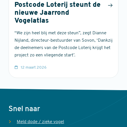
Postcode Loterij steunt de
nieuwe Jaarrond
Vogelatlas
“We zijn heel blij met deze steun”, zegt Dianne
Nijland, directeur-bestuurder van Sovon, ‘Dankzij
de deelnemers van de Postcode Loterij krijgt het
project zo een vliegende start’.
12 maart 2026
Voet
Snel naar
Meld dode / zieke vogel