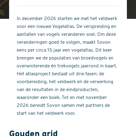
4
of
out
5
of
In december 2026 starten we met het veldwerk
stars
5
voor een nieuwe Vogelatlas. De verspreiding en
stars
aantallen van vogels veranderen snel. Om deze
veranderingen goed te volgen, maakt Sovon
eens per circa 15 jaar een vogelatlas. Dit keer
brengen we de populaties van broedvogels en
overwinterende én trekvogels jaarrond in kaart.
Het atlasproject bestaat uit drie fasen: de
voorbereiding, het veldwerk en de verwerking
van de resultaten in de eindproducten,
waaronder een boek. Tot en met november
2026 bereidt Sovon samen met partners de
start van het veldwerk voor.
Gouden grid