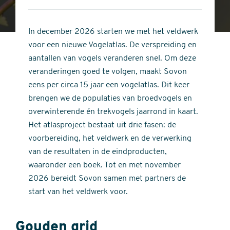
4
of
out
5
of
In december 2026 starten we met het veldwerk
stars
5
voor een nieuwe Vogelatlas. De verspreiding en
stars
aantallen van vogels veranderen snel. Om deze
veranderingen goed te volgen, maakt Sovon
eens per circa 15 jaar een vogelatlas. Dit keer
brengen we de populaties van broedvogels en
overwinterende én trekvogels jaarrond in kaart.
Het atlasproject bestaat uit drie fasen: de
voorbereiding, het veldwerk en de verwerking
van de resultaten in de eindproducten,
waaronder een boek. Tot en met november
2026 bereidt Sovon samen met partners de
start van het veldwerk voor.
Gouden grid