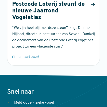
Postcode Loterij steunt de
nieuwe Jaarrond
Vogelatlas
“We zijn heel blij met deze steun”, zegt Dianne
Nijland, directeur-bestuurder van Sovon, ‘Dankzij
de deelnemers van de Postcode Loterij krijgt het
project zo een vliegende start’.
12 maart 2026
Voet
Snel naar
Meld dode / zieke vogel