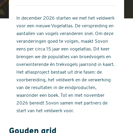
4
of
out
5
of
In december 2026 starten we met het veldwerk
stars
5
voor een nieuwe Vogelatlas. De verspreiding en
stars
aantallen van vogels veranderen snel. Om deze
veranderingen goed te volgen, maakt Sovon
eens per circa 15 jaar een vogelatlas. Dit keer
brengen we de populaties van broedvogels en
overwinterende én trekvogels jaarrond in kaart.
Het atlasproject bestaat uit drie fasen: de
voorbereiding, het veldwerk en de verwerking
van de resultaten in de eindproducten,
waaronder een boek. Tot en met november
2026 bereidt Sovon samen met partners de
start van het veldwerk voor.
Gouden grid