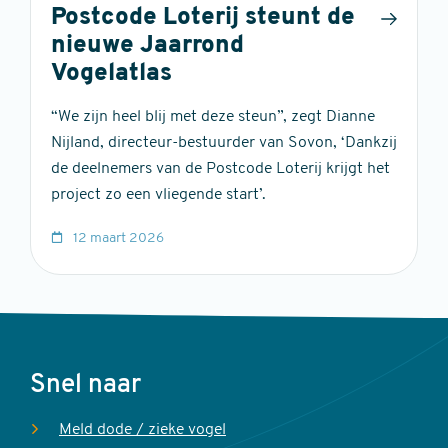
Postcode Loterij steunt de
nieuwe Jaarrond
Vogelatlas
“We zijn heel blij met deze steun”, zegt Dianne
Nijland, directeur-bestuurder van Sovon, ‘Dankzij
de deelnemers van de Postcode Loterij krijgt het
project zo een vliegende start’.
12 maart 2026
Voet
Snel naar
Meld dode / zieke vogel