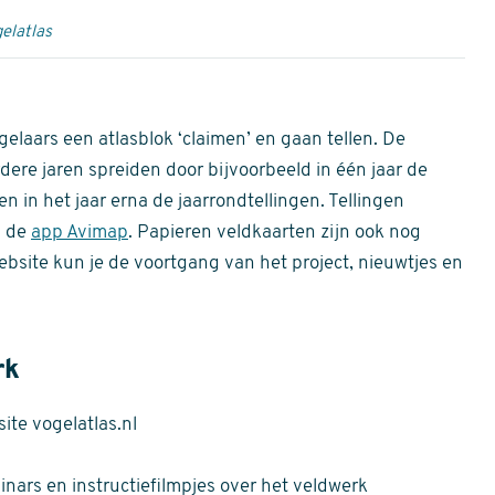
elatlas
gelaars een atlasblok ‘claimen’ en gaan tellen. De
dere jaren spreiden door bijvoorbeeld in één jaar de
n in het jaar erna de jaarrondtellingen. Tellingen
n de
app Avimap
. Papieren veldkaarten zijn ook nog
bsite kun je de voortgang van het project, nieuwtjes en
rk
te vogelatlas.nl
nars en instructiefilmpjes over het veldwerk