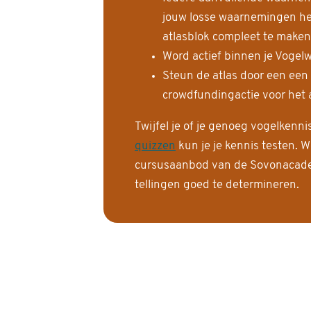
jouw losse waarnemingen help
atlasblok compleet te maken
Word actief binnen je Vogelw
Steun de atlas door een een
crowdfundingactie voor het a
Twijfel je of je genoeg vogelkenn
quizzen
kun je je kennis testen. W
cursusaanbod van de Sovonacadem
tellingen goed te determineren.