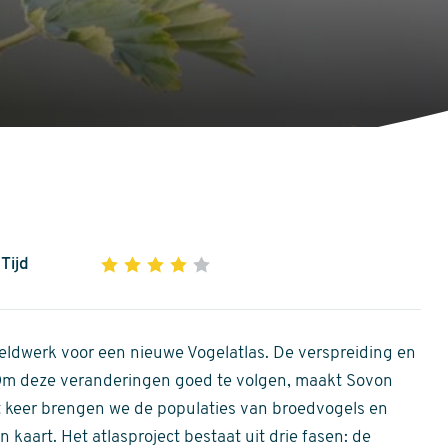
Tijd
1
2
3
4
5
4
out
of
ldwerk voor een nieuwe Vogelatlas. De verspreiding en
5
 Om deze veranderingen goed te volgen, maakt Sovon
stars
Dit keer brengen we de populaties van broedvogels en
 kaart. Het atlasproject bestaat uit drie fasen: de