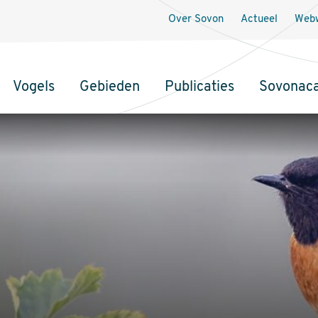
Over Sovon
Actueel
Webw
Vogels
Gebieden
Publicaties
Sovonac
tie