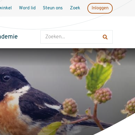
inkel
Word lid
Steun ons
Zoek
Inloggen
Zoeken
ademie