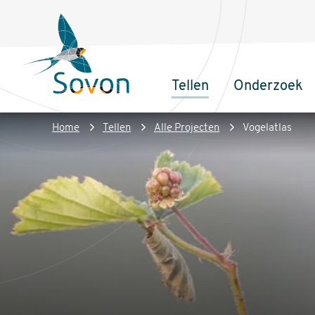
Overslaan
Secundair
en
menu
naar
de
Tellen
Onderzoek
inhoud
Sovon
Hoofdnaviga
gaan
Homepage
Kruimelpad
Home
Tellen
Alle Projecten
Vogelatlas