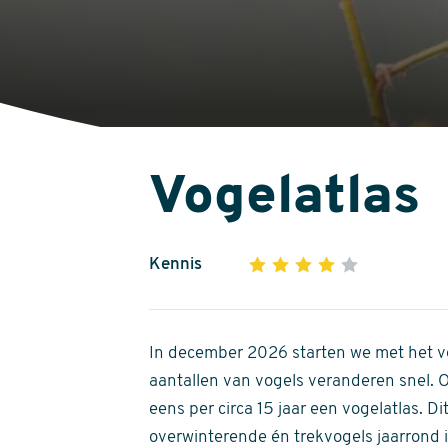
Vogelatlas
Kennis
1
2
3
4
5
4
out
of
In december 2026 starten we met het ve
5
aantallen van vogels veranderen snel.
stars
eens per circa 15 jaar een vogelatlas. 
overwinterende én trekvogels jaarrond in