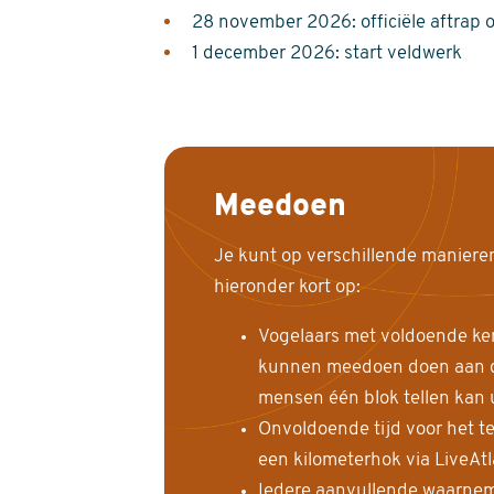
28 november 2026: officiële aftrap 
1 december 2026: start veldwerk
Meedoen
Je kunt op verschillende maniere
hieronder kort op:
Vogelaars met voldoende ke
kunnen meedoen doen aan de
mensen één blok tellen kan 
Onvoldoende tijd voor het te
een kilometerhok via LiveAt
Iedere aanvullende waarnem