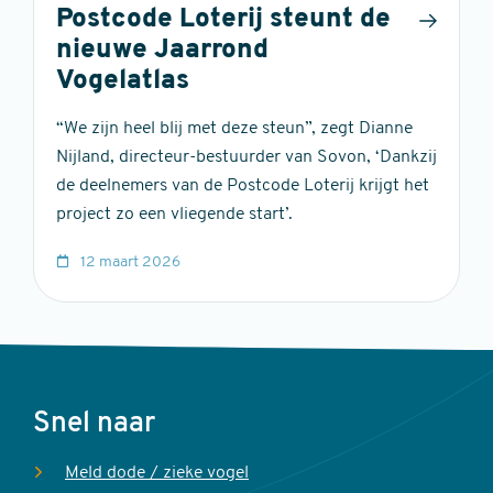
Postcode Loterij steunt de
nieuwe Jaarrond
Vogelatlas
“We zijn heel blij met deze steun”, zegt Dianne
Nijland, directeur-bestuurder van Sovon, ‘Dankzij
de deelnemers van de Postcode Loterij krijgt het
project zo een vliegende start’.
12 maart 2026
Voet
Snel naar
Meld dode / zieke vogel