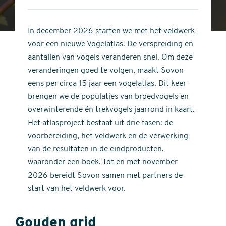
4
of
out
5
of
In december 2026 starten we met het veldwerk
stars
5
voor een nieuwe Vogelatlas. De verspreiding en
stars
aantallen van vogels veranderen snel. Om deze
veranderingen goed te volgen, maakt Sovon
eens per circa 15 jaar een vogelatlas. Dit keer
brengen we de populaties van broedvogels en
overwinterende én trekvogels jaarrond in kaart.
Het atlasproject bestaat uit drie fasen: de
voorbereiding, het veldwerk en de verwerking
van de resultaten in de eindproducten,
waaronder een boek. Tot en met november
2026 bereidt Sovon samen met partners de
start van het veldwerk voor.
Gouden grid