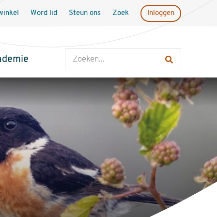
inkel
Word lid
Steun ons
Zoek
Inloggen
Zoeken
ademie