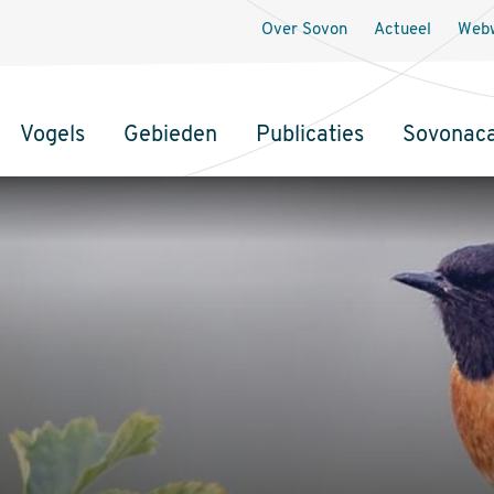
Over Sovon
Actueel
Webw
Vogels
Gebieden
Publicaties
Sovonac
tie