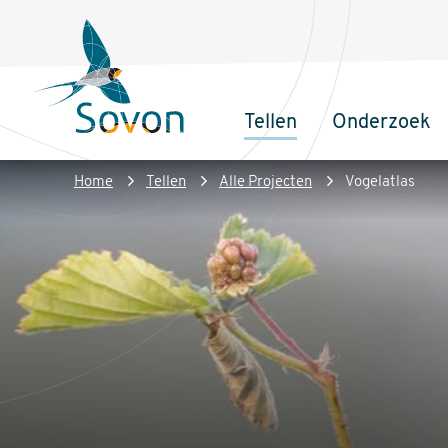
Overslaan
Secundair
en
menu
naar
de
Tellen
Onderzoek
inhoud
Sovon
Hoofdnaviga
gaan
Homepage
Kruimelpad
Home
Tellen
Alle Projecten
Vogelatlas