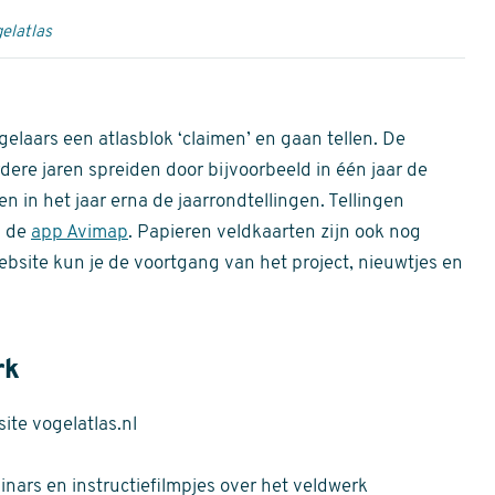
elatlas
gelaars een atlasblok ‘claimen’ en gaan tellen. De
dere jaren spreiden door bijvoorbeeld in één jaar de
n in het jaar erna de jaarrondtellingen. Tellingen
n de
app Avimap
. Papieren veldkaarten zijn ook nog
bsite kun je de voortgang van het project, nieuwtjes en
rk
te vogelatlas.nl
nars en instructiefilmpjes over het veldwerk