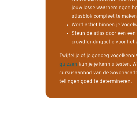
jouw losse waarnemingen help
atlasblok compleet te maken
Word actief binnen je Vogelw
Steun de atlas door een een
crowdfundingactie voor het a
Twijfel je of je genoeg vogelkenn
quizzen
kun je je kennis testen. W
cursusaanbod van de Sovonacadem
tellingen goed te determineren.