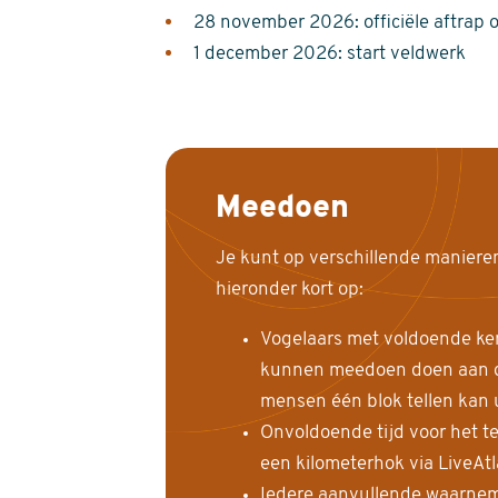
28 november 2026: officiële aftrap 
1 december 2026: start veldwerk
Meedoen
Je kunt op verschillende maniere
hieronder kort op:
Vogelaars met voldoende ke
kunnen meedoen doen aan de
mensen één blok tellen kan 
Onvoldoende tijd voor het te
een kilometerhok via LiveAt
Iedere aanvullende waarnem