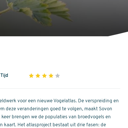
Tijd
1
2
3
4
5
4
out
of
ldwerk voor een nieuwe Vogelatlas. De verspreiding en
5
 Om deze veranderingen goed te volgen, maakt Sovon
stars
Dit keer brengen we de populaties van broedvogels en
 kaart. Het atlasproject bestaat uit drie fasen: de