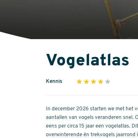
Vogelatlas
Kennis
1
2
3
4
5
4
out
of
In december 2026 starten we met het ve
5
aantallen van vogels veranderen snel.
stars
eens per circa 15 jaar een vogelatlas. 
overwinterende én trekvogels jaarrond in