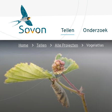
Overslaan
Secundair
en
menu
naar
de
Tellen
Onderzoek
inhoud
Sovon
Hoofdnaviga
gaan
Homepage
Kruimelpad
Home
Tellen
Alle Projecten
Vogelatlas