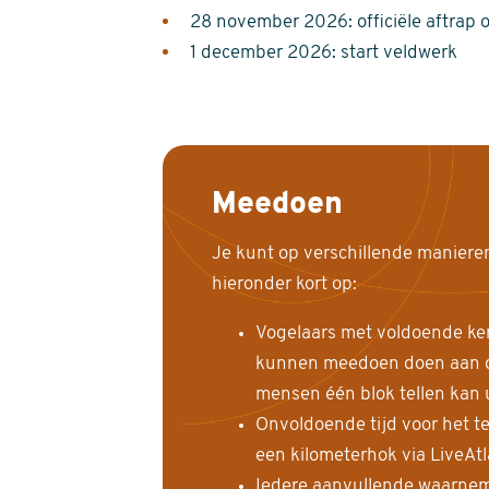
28 november 2026: officiële aftrap 
1 december 2026: start veldwerk
Meedoen
Je kunt op verschillende maniere
hieronder kort op:
Vogelaars met voldoende ke
kunnen meedoen doen aan de
mensen één blok tellen kan 
Onvoldoende tijd voor het te
een kilometerhok via LiveAt
Iedere aanvullende waarnem