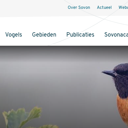
Over Sovon
Actueel
Webw
Vogels
Gebieden
Publicaties
Sovonac
tie