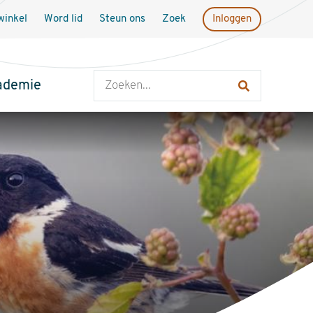
inkel
Word lid
Steun ons
Zoek
Inloggen
Zoeken
ademie