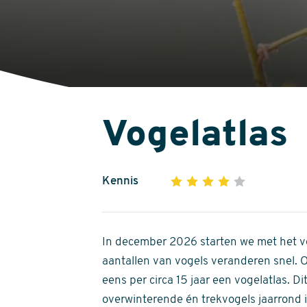
Vogelatlas
Kennis
1
2
3
4
5
4
out
of
In december 2026 starten we met het ve
5
aantallen van vogels veranderen snel.
stars
eens per circa 15 jaar een vogelatlas. 
overwinterende én trekvogels jaarrond in