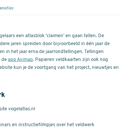
elatlas
gelaars een atlasblok ‘claimen’ en gaan tellen. De
dere jaren spreiden door bijvoorbeeld in één jaar de
n in het jaar erna de jaarrondtellingen. Tellingen
n de
app Avimap
. Papieren veldkaarten zijn ook nog
bsite kun je de voortgang van het project, nieuwtjes en
rk
te vogelatlas.nl
nars en instructiefilmpjes over het veldwerk