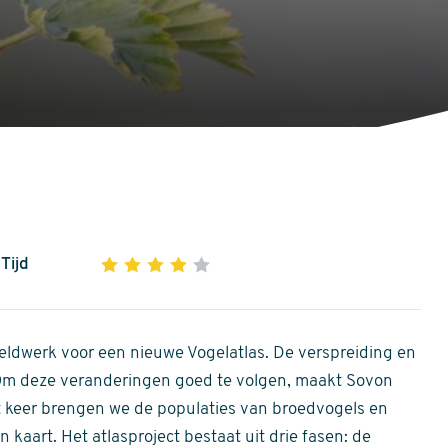
Tijd
1
2
3
4
5
4
out
of
ldwerk voor een nieuwe Vogelatlas. De verspreiding en
5
 Om deze veranderingen goed te volgen, maakt Sovon
stars
Dit keer brengen we de populaties van broedvogels en
 kaart. Het atlasproject bestaat uit drie fasen: de