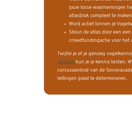
jouw losse waarnemingen help
atlasblok compleet te maken
Word actief binnen je Vogelw
Steun de atlas door een een
crowdfundingactie voor het a
Twijfel je of je genoeg vogelkenn
quizzen
kun je je kennis testen. W
cursusaanbod van de Sovonacadem
tellingen goed te determineren.